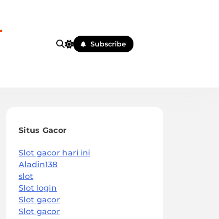
r
Subscribe
Situs Gacor
Slot gacor hari ini
Aladin138
slot
Slot login
Slot gacor
Slot gacor