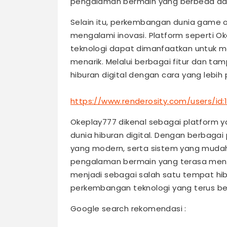
pengalaman bermain yang berbeda dari 
Selain itu, perkembangan dunia game o
mengalami inovasi. Platform seperti 
teknologi dapat dimanfaatkan untuk 
menarik. Melalui berbagai fitur dan t
hiburan digital dengan cara yang lebih p
https://www.renderosity.com/users/id
Okeplay777 dikenal sebagai platform
dunia hiburan digital. Dengan berbagai 
yang modern, serta sistem yang mudah
pengalaman bermain yang terasa meny
menjadi sebagai salah satu tempat hib
perkembangan teknologi yang terus be
Google search rekomendasi :