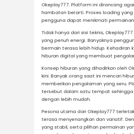
Okeplay777. Platform ini dirancang ag
hambatan berarti. Proses loading yan
pengguna dapat menikmati permainan d
Tidak hanya dari sisi teknis, Okeplay
yang penuh energi. Banyaknya penggun
bermain terasa lebih hidup. Kehadira
hiburan digital yang membuat pengala
Konsep hiburan yang dihadirkan oleh O
kini. Banyak orang saat ini mencari hib
memberikan pengalaman yang seru. Pl
tersebut dalam satu tempat sehingga
dengan lebih mudah.
Pesona utama dari Okeplay777 terlet
terasa menyenangkan dan variatif. De
yang stabil, serta pilihan permainan 