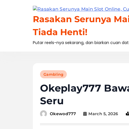
Skip
to
Rasakan Serunya Mai
content
Tiada Henti!
Putar reels-nya sekarang, dan biarkan cuan da
Gambling
Okeplay777 Baw
Seru
March 5, 2026
Okewod777