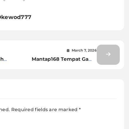
Okewod777
March 7, 2026
uh
Mantap168 Tempat Game
Berkelas Penuh Semangat
shed.
Required fields are marked
*