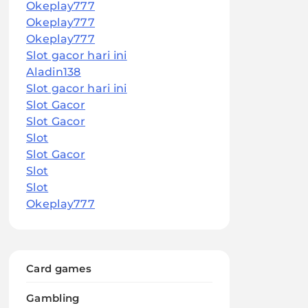
Okeplay777
Okeplay777
Okeplay777
Slot gacor hari ini
Aladin138
Slot gacor hari ini
Slot Gacor
Slot Gacor
Slot
Slot Gacor
Slot
Slot
Okeplay777
Card games
Gambling