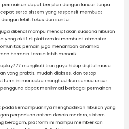
ar permainan dapat berjalan dengan lancar tanpa
g cepat serta sistem yang responsif membuat
engan lebih fokus dan santai.
777 juga dikenal mampu menciptakan suasana hiburan
a yang aktif di platform ini membuat atmosfer
n komunitas pemain juga menambah dinamika
man bermain terasa lebih menarik.
keplay777 mengikuti tren gaya hidup digital masa
uran yang praktis, mudah diakses, dan tetap
atform ini mencoba menghadirkan semua unsur
 pengguna dapat menikmati berbagai permainan
ak pada kemampuannya menghadirkan hiburan yang
ngan perpaduan antara desain modern, sistem
yang beragam, platform ini mampu memberikan