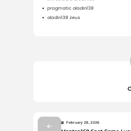
pragmatic aladin138
aladin138 zeus
February 28, 2026