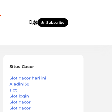
r
Subscribe
Situs Gacor
Slot gacor hari ini
Aladin138
slot
Slot login
Slot gacor
Slot gacor