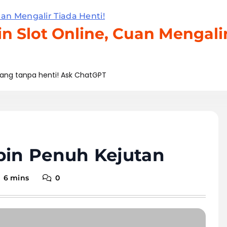
n Slot Online, Cuan Mengali
tang tanpa henti! Ask ChatGPT
pin Penuh Kejutan
6 mins
0