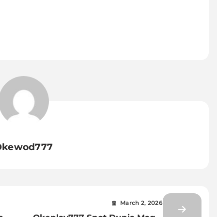
Okewod777
March 2, 2026