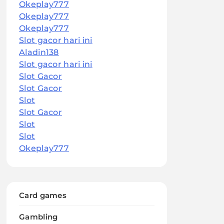
Okeplay777
Okeplay777
Okeplay777
Slot gacor hari ini
Aladin138
Slot gacor hari ini
Slot Gacor
Slot Gacor
Slot
Slot Gacor
Slot
Slot
Okeplay777
Card games
Gambling