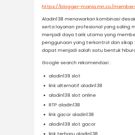
https://blogger-mania.mn.co/member
Aladin138 menawarkan kombinasi desain
serta layanan profesional yang saling 
menjadi daya tarik utama yang member
penggunaan yang terkontrol dan sikap 
dapat menjadi salah satu bentuk hibura
Google search rekomendasi :
aladin138 slot
link alternatif aladin138
aladin138 slot online
RTP aladin138
link gacor aladin138
aladin138 slot gacor
link terbaru aladin138