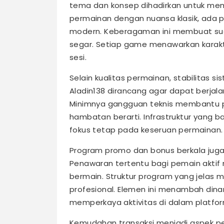
tema dan konsep dihadirkan untuk memb
permainan dengan nuansa klasik, ada p
modern. Keberagaman ini membuat sua
segar. Setiap game menawarkan karakt
sesi.
Selain kualitas permainan, stabilitas s
Aladin138 dirancang agar dapat berjal
Minimnya gangguan teknis membantu 
hambatan berarti. Infrastruktur yang 
fokus tetap pada keseruan permainan.
Program promo dan bonus berkala juga m
Penawaran tertentu bagi pemain akti
bermain. Struktur program yang jelas m
profesional. Elemen ini menambah din
memperkaya aktivitas di dalam platfor
Kemudahan transaksi menjadi aspek pen