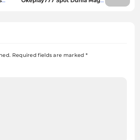
s
Okeplay777 Spot Dunia Magic
Paling Seru
shed.
Required fields are marked
*