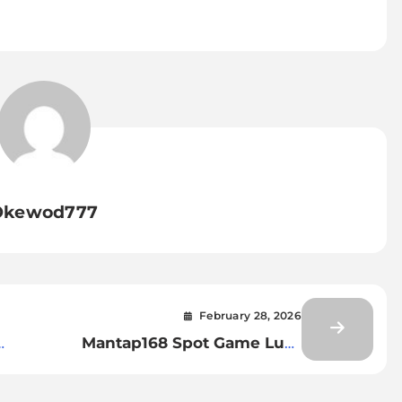
Okewod777
February 28, 2026
Mantap168 Spot Game Luas
Anti Bosen