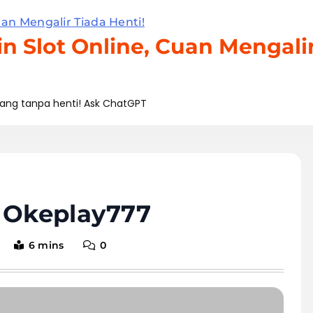
n Slot Online, Cuan Mengali
tang tanpa henti! Ask ChatGPT
i Okeplay777
6 mins
0