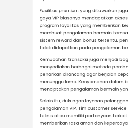
Fasilitas premium yang ditawarkan juga
gaya VIP biasanya mendapatkan akses le
program loyalitas yang memberikan ke
membuat pengalaman bermain terasa l
sistem reward dan bonus tertentu, pe
tidak didapatkan pada pengalaman be
Kemudahan transaksi juga menjadi bagi
menyediakan berbagai metode pembaya
penarikan dirancang agar berjalan cepa
menunggu lama. Kenyamanan dalam ber
menciptakan pengalaman bermain yan
Selain itu, dukungan layanan pelanggan
pengalaman VIP. Tim customer service
teknis atau memiliki pertanyaan terkai
memberikan rasa aman dan kepercayaan