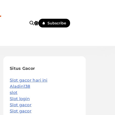
r
Subscribe
Situs Gacor
Slot gacor hari ini
Aladin138
slot
Slot login
Slot gacor
Slot gacor