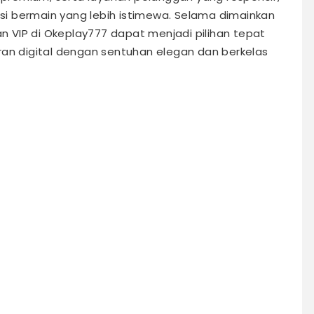
i bermain yang lebih istimewa. Selama dimainkan
 VIP di Okeplay777 dapat menjadi pilihan tepat
ran digital dengan sentuhan elegan dan berkelas