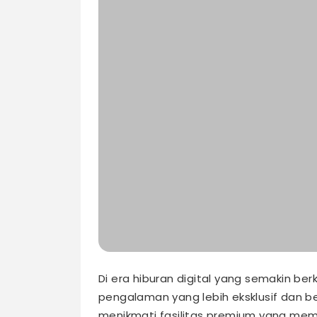
Di era hiburan digital yang semakin b
pengalaman yang lebih eksklusif dan be
menikmati fasilitas premium yang me