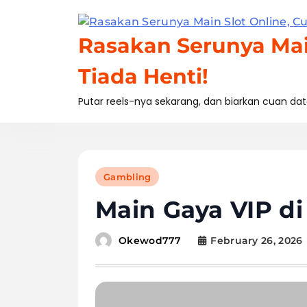
Skip
to
Rasakan Serunya Mai
content
Tiada Henti!
Putar reels-nya sekarang, dan biarkan cuan da
Gambling
Main Gaya VIP d
February 26, 2026
Okewod777