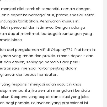
 menjadi nilai tambah tersendiri. Pemain dengan
bih cepat ke berbagai fitur, promo spesial, serta
untungan tambahan. Penawaran khusus ini
ebih personal dan istimewa. Dengan adanya
main dapat menikmati berbagai keuntungan yang
rmain biasa.
an dari pengalaman VIP di Okeplay777. Platform ini
ran yang aman dan praktis. Proses deposit dan
t dan efisien, sehingga pemain tidak perlu
transaksi menjadi faktor penting dalam
g lancar dan bebas hambatan.
 yang responsif menjadi salah satu ciri khas
 siap membantu jika pemain mengalami kendala
t akun. Respons yang cepat dan solusi yang jelas
 bagi pemain. Pelayanan yang profesional ini