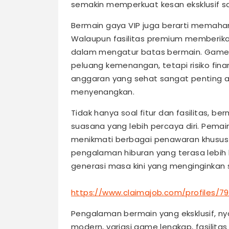
semakin memperkuat kesan eksklusif s
Bermain gaya VIP juga berarti memaha
Walaupun fasilitas premium memberika
dalam mengatur batas bermain. Game
peluang kemenangan, tetapi risiko fina
anggaran yang sehat sangat penting a
menyenangkan.
Tidak hanya soal fitur dan fasilitas, b
suasana yang lebih percaya diri. Pem
menikmati berbagai penawaran khusus d
pengalaman hiburan yang terasa lebih
generasi masa kini yang menginginkan 
https://www.claimajob.com/profiles/
Pengalaman bermain yang eksklusif, n
modern, variasi game lengkap, fasilita