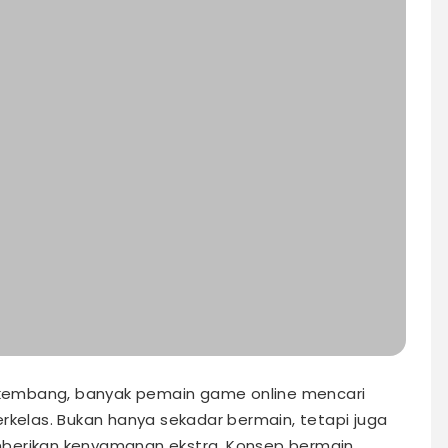
erkembang, banyak pemain game online mencari
rkelas. Bukan hanya sekadar bermain, tetapi juga
mberikan kenyamanan ekstra. Konsep bermain