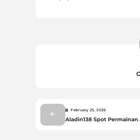
February 25, 2026
Aladin138 Spot Permainan
Paling Kekinian