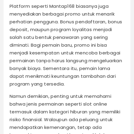
Platform seperti Mantap168 biasanya juga
menyediakan berbagai promo untuk menarik
perhatian pengguna. Bonus pendaftaran, bonus
deposit, maupun program loyalitas menjadi
salah satu bentuk penawaran yang sering
diminati. Bagi pemain baru, promo ini bisa
menjadi kesempatan untuk mencoba berbagai
permainan tanpa harus langsung mengeluarkan
banyak biaya. Sementara itu, pemain lama
dapat menikmati keuntungan tambahan dari
program yang tersedia.
Namun demikian, penting untuk memahami
bahwa jenis permainan seperti slot online
termasuk dalam kategori hiburan yang memiliki
risiko finansial. Walaupun ada peluang untuk
mendapatkan kemenangan, tetap ada