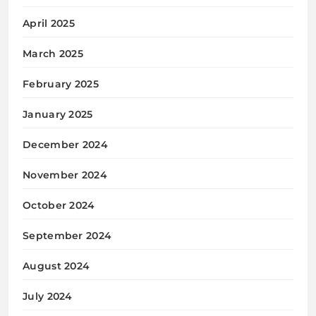
April 2025
March 2025
February 2025
January 2025
December 2024
November 2024
October 2024
September 2024
August 2024
July 2024