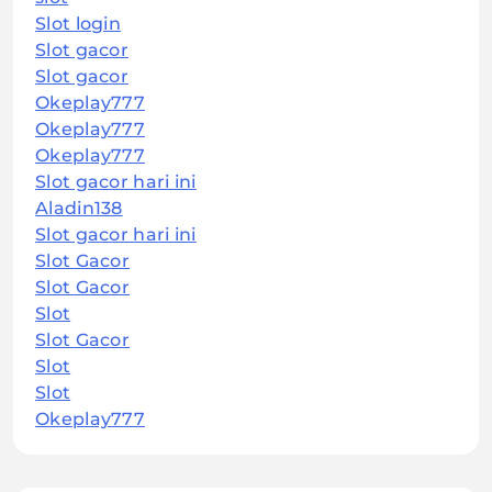
Slot login
Slot gacor
Slot gacor
Okeplay777
Okeplay777
Okeplay777
Slot gacor hari ini
Aladin138
Slot gacor hari ini
Slot Gacor
Slot Gacor
Slot
Slot Gacor
Slot
Slot
Okeplay777