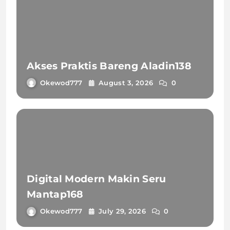
Akses Praktis Bareng Aladin138
Okewod777
August 3, 2026
0
Digital Modern Makin Seru
Mantap168
Okewod777
July 29, 2026
0