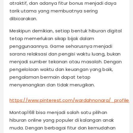
atraktif, dan adanya fitur bonus menjadi daya
tarik utama yang membuatnya sering
dibicarakan.
Meskipun demikian, setiap bentuk hiburan digital
tetap memerlukan sikap bijak dalam
penggunaannya. Game seharusnya menjadi
sarana relaksasi dan pengisi waktu luang, bukan
menjadi sumber tekanan atau masalah. Dengan
pengelolaan waktu dan keuangan yang baik,
pengalaman bermain dapat tetap
menyenangkan dan tidak merugikan.
https://www.pinterest.com/wardahnonara/_profile/
Mantap168 bisa menjadi salah satu pilihan
hiburan online yang populer di kalangan anak
muda. Dengan berbagai fitur dan kemudahan