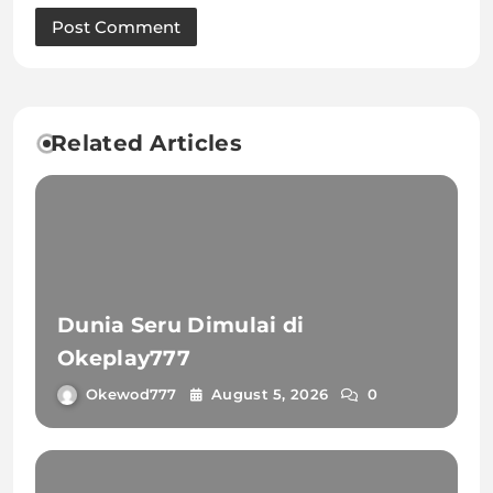
Related Articles
Dunia Seru Dimulai di
Okeplay777
Okewod777
August 5, 2026
0