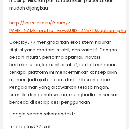
masing. Hiburan pun terasa lebih personal dan
mudah dijangkau.
http://vetstate.ru/forum/?
PAGE_NAME=profile_view&UID=245719&option=pho
Okeplay777 menghadirkan ekosistem hiburan
digital yang modern, stabil, dan variatif. Dengan
desain intuitif, performa optimal, inovasi
berkelanjutan, komunitas aktif, serta keamanan
terjaga, platform ini mencerminkan konsep bikin
momen jadi ajaib dalam dunia hiburan online.
Pengalaman yang ditawarkan terasa ringan,
energik, dan penuh warna, menghadirkan sensasi
berbeda di setiap sesi penggunaan.
Google search rekomendasi :
okeplay777 slot