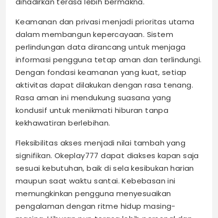
dihadirkan terasa lebih bermakna.
Keamanan dan privasi menjadi prioritas utama
dalam membangun kepercayaan. Sistem
perlindungan data dirancang untuk menjaga
informasi pengguna tetap aman dan terlindungi.
Dengan fondasi keamanan yang kuat, setiap
aktivitas dapat dilakukan dengan rasa tenang.
Rasa aman ini mendukung suasana yang
kondusif untuk menikmati hiburan tanpa
kekhawatiran berlebihan.
Fleksibilitas akses menjadi nilai tambah yang
signifikan. Okeplay777 dapat diakses kapan saja
sesuai kebutuhan, baik di sela kesibukan harian
maupun saat waktu santai. Kebebasan ini
memungkinkan pengguna menyesuaikan
pengalaman dengan ritme hidup masing-