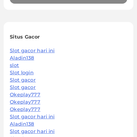
Situs Gacor
Slot gacor hari ini
Aladin138
slot
Slot login
Slot gacor
Slot gacor
Okeplay777
Okeplay777
Okeplay777
Slot gacor hari ini
Aladin138
Slot gacor hari ini