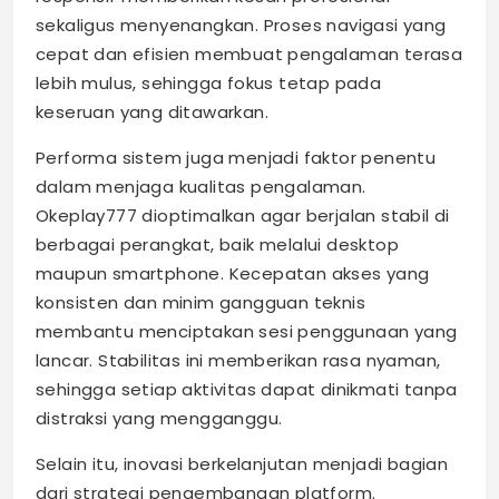
sekaligus menyenangkan. Proses navigasi yang
cepat dan efisien membuat pengalaman terasa
lebih mulus, sehingga fokus tetap pada
keseruan yang ditawarkan.
Performa sistem juga menjadi faktor penentu
dalam menjaga kualitas pengalaman.
Okeplay777 dioptimalkan agar berjalan stabil di
berbagai perangkat, baik melalui desktop
maupun smartphone. Kecepatan akses yang
konsisten dan minim gangguan teknis
membantu menciptakan sesi penggunaan yang
lancar. Stabilitas ini memberikan rasa nyaman,
sehingga setiap aktivitas dapat dinikmati tanpa
distraksi yang mengganggu.
Selain itu, inovasi berkelanjutan menjadi bagian
dari strategi pengembangan platform.