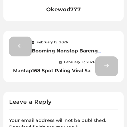
Okewod777
February 15, 2026
Booming Nonstop Bareng
Aladin138
February 17, 2026
Mantap168 Spot Paling Viral Saat
Ini
Leave a Reply
Your email address will not be published.