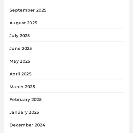
September 2025
August 2025
July 2025
June 2025
May 2025
April 2025
March 2025
February 2025
January 2025
December 2024