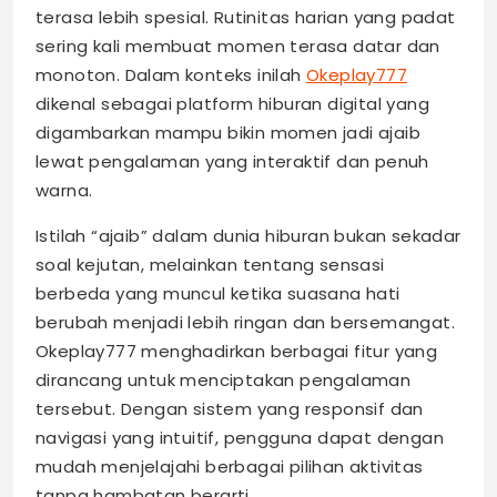
terasa lebih spesial. Rutinitas harian yang padat
sering kali membuat momen terasa datar dan
monoton. Dalam konteks inilah
Okeplay777
dikenal sebagai platform hiburan digital yang
digambarkan mampu bikin momen jadi ajaib
lewat pengalaman yang interaktif dan penuh
warna.
Istilah “ajaib” dalam dunia hiburan bukan sekadar
soal kejutan, melainkan tentang sensasi
berbeda yang muncul ketika suasana hati
berubah menjadi lebih ringan dan bersemangat.
Okeplay777 menghadirkan berbagai fitur yang
dirancang untuk menciptakan pengalaman
tersebut. Dengan sistem yang responsif dan
navigasi yang intuitif, pengguna dapat dengan
mudah menjelajahi berbagai pilihan aktivitas
tanpa hambatan berarti.