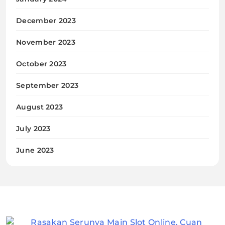
December 2023
November 2023
October 2023
September 2023
August 2023
July 2023
June 2023