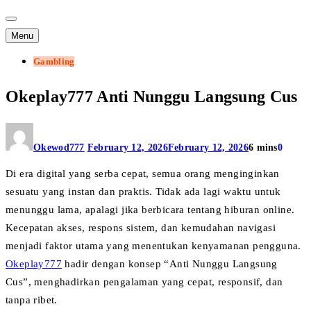
Menu
Gambling
Okeplay777 Anti Nunggu Langsung Cus
Okewod777
February 12, 2026
February 12, 2026
6 mins
0
Di era digital yang serba cepat, semua orang menginginkan
sesuatu yang instan dan praktis. Tidak ada lagi waktu untuk
menunggu lama, apalagi jika berbicara tentang hiburan online.
Kecepatan akses, respons sistem, dan kemudahan navigasi
menjadi faktor utama yang menentukan kenyamanan pengguna.
Okeplay777
hadir dengan konsep “Anti Nunggu Langsung
Cus”, menghadirkan pengalaman yang cepat, responsif, dan
tanpa ribet.