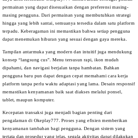
permainan yang dapat disesuaikan dengan preferensi masing-
masing pengguna. Dari permainan yang membutuhkan strategi
hingga yang lebih santai, semuanya tersedia dalam satu platform
terpadu. Keberagaman ini memastikan bahwa setiap pengguna
dapat menemukan hiburan yang sesuai dengan gaya mereka.
Tampilan antarmuka yang modern dan intuitif juga mendukung
konsep “langsung cus”. Menu tersusun rapi, ikon mudah
dipahami, dan navigasi berjalan tanpa hambatan. Bahkan
pengguna baru pun dapat dengan cepat memahami cara kerja
platform tanpa perlu waktu adaptasi yang lama. Desain responsif
memastikan kenyamanan baik saat diakses melalui ponsel,
tablet, maupun komputer.
Kecepatan transaksi juga menjadi bagian penting dari
pengalaman di Okeplay777. Proses yang efisien memberikan
kenyamanan tambahan bagi pengguna. Dengan sistem yang
tertata dan prosedur yang jelas, segala aktivitas dapat dilakukan