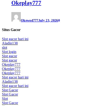
Okeplay777
Okewod777
July 23, 2026
0
Situs Gacor
Slot gacor hari ini
Aladin138
slot
Slot login
Slot gacor
Slot gacor
Okeplay777
Okeplay777
Okeplay777
Slot gacor hari ini
Aladin138
Slot gacor hari ini
Slot Gacor
Slot Gacor
Slot
Slot Gacor