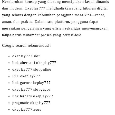
Keseluruhan konsep yang diusung menciptakan kesan dinamis
dan modern. Okeplay777 menghadirkan ruang hiburan digital
yang selaras dengan kebutuhan pengguna masa kini—cepat,
aman, dan praktis. Dalam satu platform, pengguna dapat
merasakan pengalaman yang efisien sekaligus menyenangkan,
tanpa harus terhambat proses yang bertele-tele.
Google search rekomendasi :
okeplay777 slot
link alternatif okeplay777
okeplay777 slot online
RTP okeplay777
link gacor okeplay777
okeplay777 slot gacor
link terbaru okeplay777
pragmatic okeplay777
okeplay777 zeus