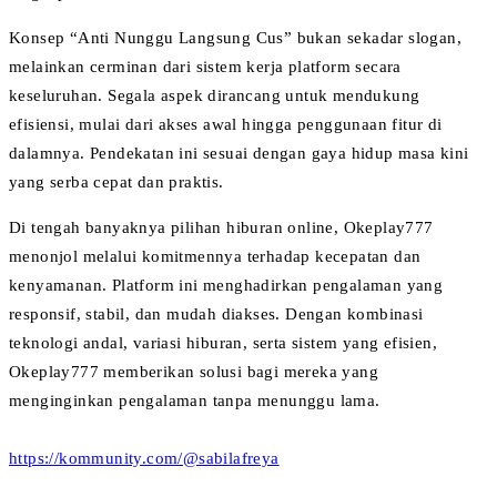
Konsep “Anti Nunggu Langsung Cus” bukan sekadar slogan,
melainkan cerminan dari sistem kerja platform secara
keseluruhan. Segala aspek dirancang untuk mendukung
efisiensi, mulai dari akses awal hingga penggunaan fitur di
dalamnya. Pendekatan ini sesuai dengan gaya hidup masa kini
yang serba cepat dan praktis.
Di tengah banyaknya pilihan hiburan online, Okeplay777
menonjol melalui komitmennya terhadap kecepatan dan
kenyamanan. Platform ini menghadirkan pengalaman yang
responsif, stabil, dan mudah diakses. Dengan kombinasi
teknologi andal, variasi hiburan, serta sistem yang efisien,
Okeplay777 memberikan solusi bagi mereka yang
menginginkan pengalaman tanpa menunggu lama.
https://kommunity.com/@sabilafreya