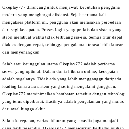
Okeplay777 dirancang untuk menjawab kebutuhan pengguna
modern yang menghargai efisiensi. Sejak pertama kali
mengakses platform ini, pengguna akan merasakan perbedaan
dari segi kecepatan. Proses login yang praktis dan sistem yang
stabil membuat waktu tidak terbuang sia-sia. Semua fitur dapat
diakses dengan cepat, sehingga pengalaman terasa lebih lancar
dan menyenangkan.
Salah satu keunggulan utama Okeplay777 adalah performa
server yang optimal. Dalam dunia hiburan online, kecepatan
adalah segalanya. Tidak ada yang lebih mengganggu daripada
loading lama atau sistem yang sering mengalami gangguan.
Okeplay777 meminimalkan hambatan tersebut dengan teknologi
yang terus diperbarui. Hasilnya adalah pengalaman yang mulus
dari awal hingga akhir.
Selain kecepatan, variasi hiburan yang tersedia juga menjadi
daya tarik tersendiri. Okeplay777 menawarkan berbagai pilihan