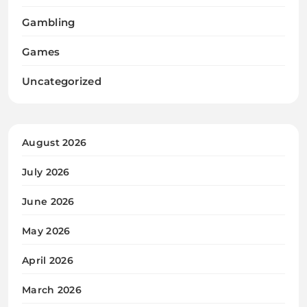
Gambling
Games
Uncategorized
August 2026
July 2026
June 2026
May 2026
April 2026
March 2026