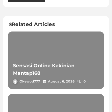
Related Articles
Sensasi Online Kekinian
Mantap168
Okewod777
August 6, 2026
0