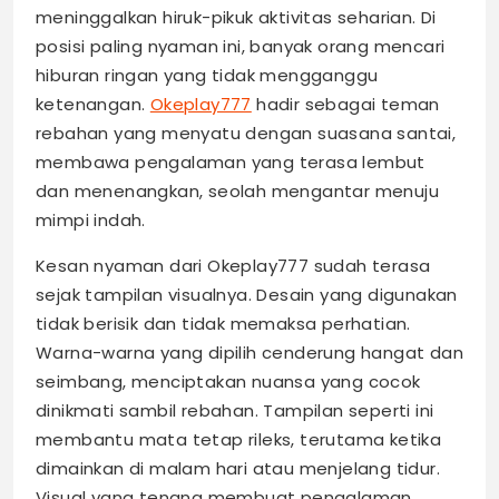
meninggalkan hiruk-pikuk aktivitas seharian. Di
posisi paling nyaman ini, banyak orang mencari
hiburan ringan yang tidak mengganggu
ketenangan.
Okeplay777
hadir sebagai teman
rebahan yang menyatu dengan suasana santai,
membawa pengalaman yang terasa lembut
dan menenangkan, seolah mengantar menuju
mimpi indah.
Kesan nyaman dari Okeplay777 sudah terasa
sejak tampilan visualnya. Desain yang digunakan
tidak berisik dan tidak memaksa perhatian.
Warna-warna yang dipilih cenderung hangat dan
seimbang, menciptakan nuansa yang cocok
dinikmati sambil rebahan. Tampilan seperti ini
membantu mata tetap rileks, terutama ketika
dimainkan di malam hari atau menjelang tidur.
Visual yang tenang membuat pengalaman