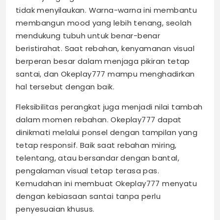
tidak menyilaukan. Warna-warna ini membantu
membangun mood yang lebih tenang, seolah
mendukung tubuh untuk benar-benar
beristirahat. Saat rebahan, kenyamanan visual
berperan besar dalam menjaga pikiran tetap
santai, dan Okeplay777 mampu menghadirkan
hal tersebut dengan baik.
Fleksibilitas perangkat juga menjadi nilai tambah
dalam momen rebahan. Okeplay777 dapat
dinikmati melalui ponsel dengan tampilan yang
tetap responsif. Baik saat rebahan miring,
telentang, atau bersandar dengan bantal,
pengalaman visual tetap terasa pas.
Kemudahan ini membuat Okeplay777 menyatu
dengan kebiasaan santai tanpa perlu
penyesuaian khusus.