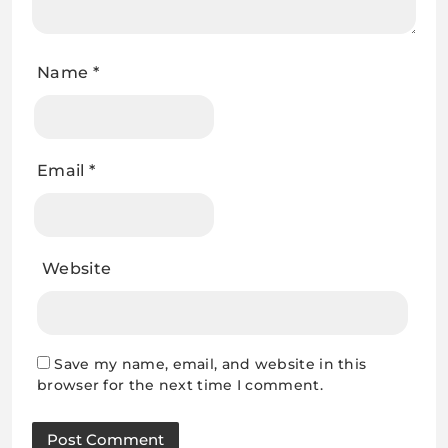
Name
*
Email
*
Website
Save my name, email, and website in this
browser for the next time I comment.