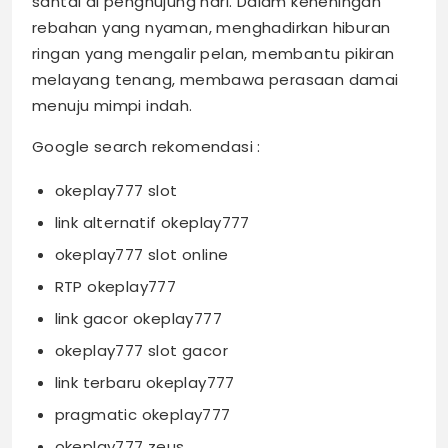
santai di penghujung hari. Dalam keheningan
rebahan yang nyaman, menghadirkan hiburan
ringan yang mengalir pelan, membantu pikiran
melayang tenang, membawa perasaan damai
menuju mimpi indah.
Google search rekomendasi :
okeplay777 slot
link alternatif okeplay777
okeplay777 slot online
RTP okeplay777
link gacor okeplay777
okeplay777 slot gacor
link terbaru okeplay777
pragmatic okeplay777
okeplay777 zeus