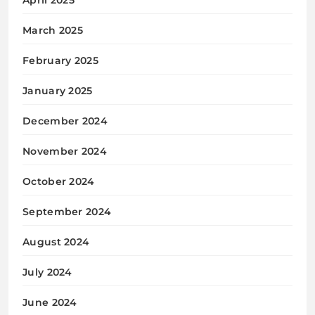
March 2025
February 2025
January 2025
December 2024
November 2024
October 2024
September 2024
August 2024
July 2024
June 2024