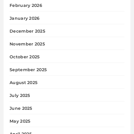
February 2026
January 2026
December 2025
November 2025
October 2025
September 2025
August 2025
July 2025
June 2025
May 2025
April 2025