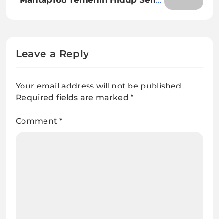
Nonstop
Leave a Reply
Your email address will not be published.
Required fields are marked
*
Comment
*