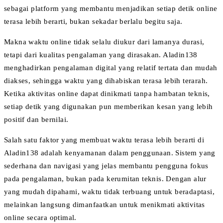
sebagai platform yang membantu menjadikan setiap detik online
terasa lebih berarti, bukan sekadar berlalu begitu saja.
Makna waktu online tidak selalu diukur dari lamanya durasi,
tetapi dari kualitas pengalaman yang dirasakan. Aladin138
menghadirkan pengalaman digital yang relatif tertata dan mudah
diakses, sehingga waktu yang dihabiskan terasa lebih terarah.
Ketika aktivitas online dapat dinikmati tanpa hambatan teknis,
setiap detik yang digunakan pun memberikan kesan yang lebih
positif dan bernilai.
Salah satu faktor yang membuat waktu terasa lebih berarti di
Aladin138 adalah kenyamanan dalam penggunaan. Sistem yang
sederhana dan navigasi yang jelas membantu pengguna fokus
pada pengalaman, bukan pada kerumitan teknis. Dengan alur
yang mudah dipahami, waktu tidak terbuang untuk beradaptasi,
melainkan langsung dimanfaatkan untuk menikmati aktivitas
online secara optimal.