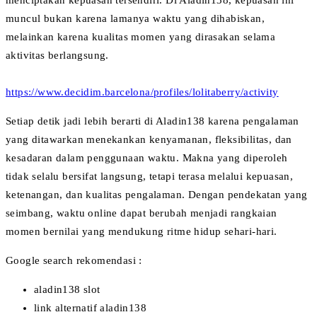
menciptakan kepuasan tersendiri. Di Aladin138, kepuasan ini
muncul bukan karena lamanya waktu yang dihabiskan,
melainkan karena kualitas momen yang dirasakan selama
aktivitas berlangsung.
https://www.decidim.barcelona/profiles/lolitaberry/activity
Setiap detik jadi lebih berarti di Aladin138 karena pengalaman
yang ditawarkan menekankan kenyamanan, fleksibilitas, dan
kesadaran dalam penggunaan waktu. Makna yang diperoleh
tidak selalu bersifat langsung, tetapi terasa melalui kepuasan,
ketenangan, dan kualitas pengalaman. Dengan pendekatan yang
seimbang, waktu online dapat berubah menjadi rangkaian
momen bernilai yang mendukung ritme hidup sehari-hari.
Google search rekomendasi :
aladin138 slot
link alternatif aladin138