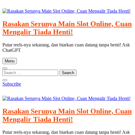
Skip
to
content
Rasakan Serunya Main Slot Online, Cuan
Mengalir Tiada Henti!
Putar reels-nya sekarang, dan biarkan cuan datang tanpa henti! Ask
ChatGPT
Menu
Subscribe
Rasakan Serunya Main Slot Online, Cuan
Mengalir Tiada Henti!
Putar reels-nya sekarang, dan biarkan cuan datang tanpa henti! Ask