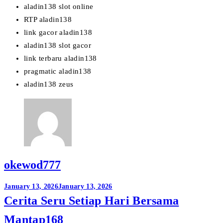
aladin138 slot online
RTP aladin138
link gacor aladin138
aladin138 slot gacor
link terbaru aladin138
pragmatic aladin138
aladin138 zeus
okewod777
Post
January 13, 2026
January 13, 2026
Cerita Seru Setiap Hari Bersama
navigation
Mantap168