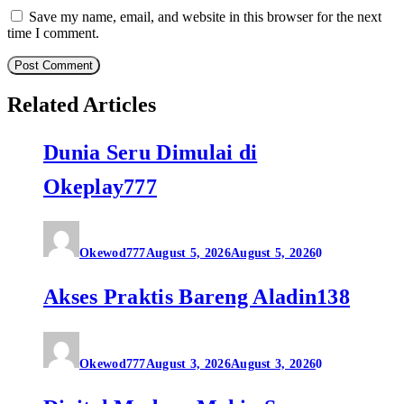
Save my name, email, and website in this browser for the next
time I comment.
Related Articles
Dunia Seru Dimulai di
Okeplay777
Okewod777
August 5, 2026
August 5, 2026
0
Akses Praktis Bareng Aladin138
Okewod777
August 3, 2026
August 3, 2026
0