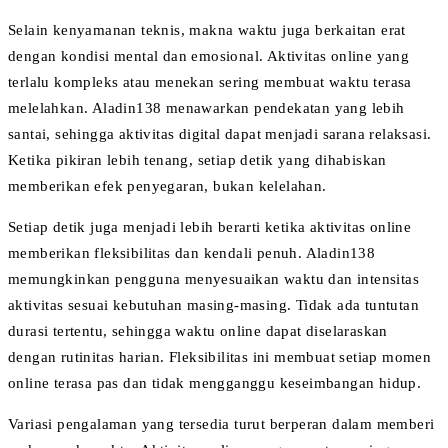
Selain kenyamanan teknis, makna waktu juga berkaitan erat
dengan kondisi mental dan emosional. Aktivitas online yang
terlalu kompleks atau menekan sering membuat waktu terasa
melelahkan. Aladin138 menawarkan pendekatan yang lebih
santai, sehingga aktivitas digital dapat menjadi sarana relaksasi.
Ketika pikiran lebih tenang, setiap detik yang dihabiskan
memberikan efek penyegaran, bukan kelelahan.
Setiap detik juga menjadi lebih berarti ketika aktivitas online
memberikan fleksibilitas dan kendali penuh. Aladin138
memungkinkan pengguna menyesuaikan waktu dan intensitas
aktivitas sesuai kebutuhan masing-masing. Tidak ada tuntutan
durasi tertentu, sehingga waktu online dapat diselaraskan
dengan rutinitas harian. Fleksibilitas ini membuat setiap momen
online terasa pas dan tidak mengganggu keseimbangan hidup.
Variasi pengalaman yang tersedia turut berperan dalam memberi