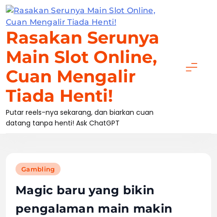
Skip
to
content
Rasakan Serunya
Main Slot Online,
Cuan Mengalir
Tiada Henti!
Putar reels-nya sekarang, dan biarkan cuan
datang tanpa henti! Ask ChatGPT
Gambling
Magic baru yang bikin
pengalaman main makin