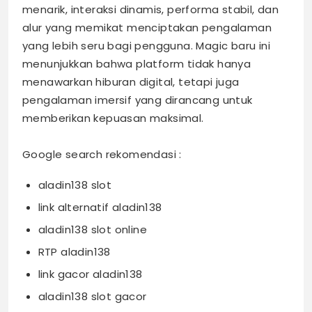
menarik, interaksi dinamis, performa stabil, dan
alur yang memikat menciptakan pengalaman
yang lebih seru bagi pengguna. Magic baru ini
menunjukkan bahwa platform tidak hanya
menawarkan hiburan digital, tetapi juga
pengalaman imersif yang dirancang untuk
memberikan kepuasan maksimal.
Google search rekomendasi :
aladin138 slot
link alternatif aladin138
aladin138 slot online
RTP aladin138
link gacor aladin138
aladin138 slot gacor