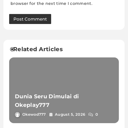
browser for the next time I comment.
Related Articles
Dunia Seru Dimulai di
Okeplay777
Okewod777
August 5, 2026
0