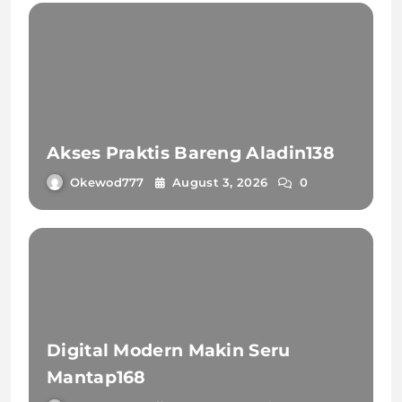
Akses Praktis Bareng Aladin138
Okewod777
August 3, 2026
0
Digital Modern Makin Seru
Mantap168