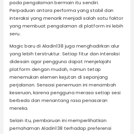
pada pengalaman bermain itu sendiri.
Perpaduan antara performa yang stabil dan
interaksi yang menarik menjadi salah satu faktor
yang membuat pengalaman di platform ini lebih
seru.
Magic baru di Aladin138 juga menghadirkan alur
yang lebih terstruktur. Setiap fitur dan interaksi
didesain agar pengguna dapat menjelajahi
platform dengan mudah, namun tetap
menemukan elemen kejutan di sepanjang
perjalanan. Sensasi penemuan ini menambah
keseruan, karena pengguna merasa setiap sesi
berbeda dan menantang rasa penasaran
mereka.
Selain itu, pembaruan ini memperlihatkan
pemahaman Aladin138 terhadap preferensi