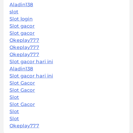
Aladin138
slot
Slot login
Slot gacor
Slot gacor
Okeplay777
Okeplay777
Okeplay777
Slot gacor hari ini
Aladin138
Slot gacor hari ini
Slot Gacor
Slot Gacor
Slot
Slot Gacor
Slot
Slot
Okeplay777