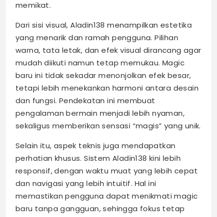
memikat.
Dari sisi visual, Aladin138 menampilkan estetika
yang menarik dan ramah pengguna. Pilihan
warna, tata letak, dan efek visual dirancang agar
mudah diikuti namun tetap memukau. Magic
baru ini tidak sekadar menonjolkan efek besar,
tetapi lebih menekankan harmoni antara desain
dan fungsi. Pendekatan ini membuat
pengalaman bermain menjadi lebih nyaman,
sekaligus memberikan sensasi “magis” yang unik.
Selain itu, aspek teknis juga mendapatkan
perhatian khusus. Sistem Aladin138 kini lebih
responsif, dengan waktu muat yang lebih cepat
dan navigasi yang lebih intuitif. Hal ini
memastikan pengguna dapat menikmati magic
baru tanpa gangguan, sehingga fokus tetap