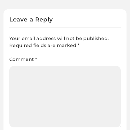
Leave a Reply
Your email address will not be published.
Required fields are marked
*
Comment
*