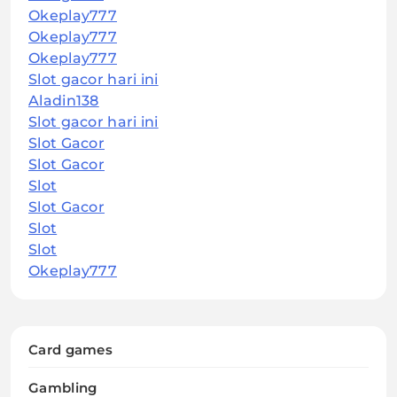
Okeplay777
Okeplay777
Okeplay777
Slot gacor hari ini
Aladin138
Slot gacor hari ini
Slot Gacor
Slot Gacor
Slot
Slot Gacor
Slot
Slot
Okeplay777
Card games
Gambling