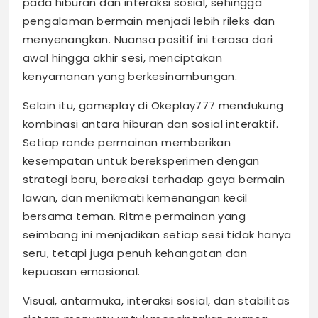
pada hiburan dan interaksi sosial, sehingga
pengalaman bermain menjadi lebih rileks dan
menyenangkan. Nuansa positif ini terasa dari
awal hingga akhir sesi, menciptakan
kenyamanan yang berkesinambungan.
Selain itu, gameplay di Okeplay777 mendukung
kombinasi antara hiburan dan sosial interaktif.
Setiap ronde permainan memberikan
kesempatan untuk bereksperimen dengan
strategi baru, bereaksi terhadap gaya bermain
lawan, dan menikmati kemenangan kecil
bersama teman. Ritme permainan yang
seimbang ini menjadikan setiap sesi tidak hanya
seru, tetapi juga penuh kehangatan dan
kepuasan emosional.
Visual, antarmuka, interaksi sosial, dan stabilitas