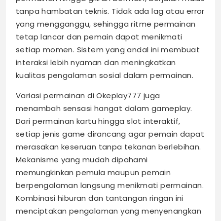
tanpa hambatan teknis. Tidak ada lag atau error
yang mengganggu, sehingga ritme permainan
tetap lancar dan pemain dapat menikmati
setiap momen. Sistem yang andal ini membuat
interaksi lebih nyaman dan meningkatkan
kualitas pengalaman sosial dalam permainan.
Variasi permainan di Okeplay777 juga
menambah sensasi hangat dalam gameplay.
Dari permainan kartu hingga slot interaktif,
setiap jenis game dirancang agar pemain dapat
merasakan keseruan tanpa tekanan berlebihan.
Mekanisme yang mudah dipahami
memungkinkan pemula maupun pemain
berpengalaman langsung menikmati permainan.
Kombinasi hiburan dan tantangan ringan ini
menciptakan pengalaman yang menyenangkan