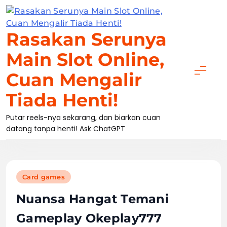
Skip
to
content
Rasakan Serunya
Main Slot Online,
Cuan Mengalir
Tiada Henti!
Putar reels-nya sekarang, dan biarkan cuan
datang tanpa henti! Ask ChatGPT
Card games
Nuansa Hangat Temani
Gameplay Okeplay777