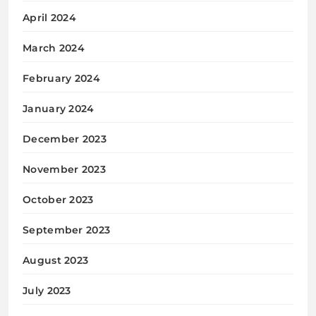
April 2024
March 2024
February 2024
January 2024
December 2023
November 2023
October 2023
September 2023
August 2023
July 2023