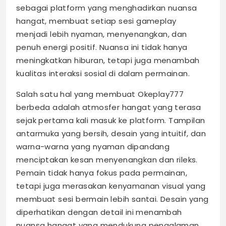
sebagai platform yang menghadirkan nuansa
hangat, membuat setiap sesi gameplay
menjadi lebih nyaman, menyenangkan, dan
penuh energi positif. Nuansa ini tidak hanya
meningkatkan hiburan, tetapi juga menambah
kualitas interaksi sosial di dalam permainan.
Salah satu hal yang membuat Okeplay777
berbeda adalah atmosfer hangat yang terasa
sejak pertama kali masuk ke platform. Tampilan
antarmuka yang bersih, desain yang intuitif, dan
warna-warna yang nyaman dipandang
menciptakan kesan menyenangkan dan rileks.
Pemain tidak hanya fokus pada permainan,
tetapi juga merasakan kenyamanan visual yang
membuat sesi bermain lebih santai. Desain yang
diperhatikan dengan detail ini menambah
nuansa hangat yang mendukung pengalaman