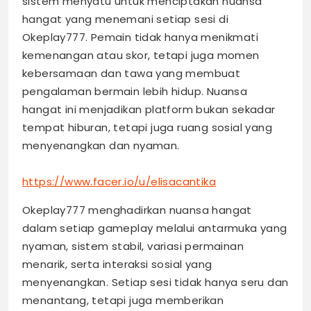
sistem menyatu untuk menciptakan nuansa
hangat yang menemani setiap sesi di
Okeplay777. Pemain tidak hanya menikmati
kemenangan atau skor, tetapi juga momen
kebersamaan dan tawa yang membuat
pengalaman bermain lebih hidup. Nuansa
hangat ini menjadikan platform bukan sekadar
tempat hiburan, tetapi juga ruang sosial yang
menyenangkan dan nyaman.
https://www.facer.io/u/elisacantika
Okeplay777 menghadirkan nuansa hangat
dalam setiap gameplay melalui antarmuka yang
nyaman, sistem stabil, variasi permainan
menarik, serta interaksi sosial yang
menyenangkan. Setiap sesi tidak hanya seru dan
menantang, tetapi juga memberikan