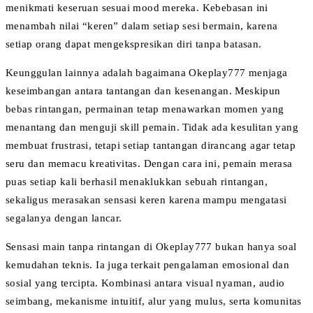
menikmati keseruan sesuai mood mereka. Kebebasan ini
menambah nilai “keren” dalam setiap sesi bermain, karena
setiap orang dapat mengekspresikan diri tanpa batasan.
Keunggulan lainnya adalah bagaimana Okeplay777 menjaga
keseimbangan antara tantangan dan kesenangan. Meskipun
bebas rintangan, permainan tetap menawarkan momen yang
menantang dan menguji skill pemain. Tidak ada kesulitan yang
membuat frustrasi, tetapi setiap tantangan dirancang agar tetap
seru dan memacu kreativitas. Dengan cara ini, pemain merasa
puas setiap kali berhasil menaklukkan sebuah rintangan,
sekaligus merasakan sensasi keren karena mampu mengatasi
segalanya dengan lancar.
Sensasi main tanpa rintangan di Okeplay777 bukan hanya soal
kemudahan teknis. Ia juga terkait pengalaman emosional dan
sosial yang tercipta. Kombinasi antara visual nyaman, audio
seimbang, mekanisme intuitif, alur yang mulus, serta komunitas