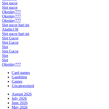
Slot gacor
Slot gacor
Okeplay777
Okeplay777
Okeplay777
Slot gacor hari ini
Aladin138
Slot gacor hari ini
Slot Gacor
Slot Gacor
Slot
Slot Gacor
Slot
Slot
Okeplay777
Card games
Gambling
Games
Uncategorized
August 2026
July 2026
June 2026
May 2026