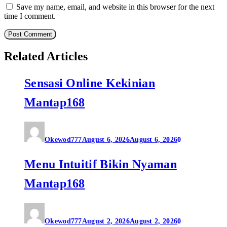
Save my name, email, and website in this browser for the next
time I comment.
Related Articles
Sensasi Online Kekinian
Mantap168
Okewod777
August 6, 2026
August 6, 2026
0
Menu Intuitif Bikin Nyaman
Mantap168
Okewod777
August 2, 2026
August 2, 2026
0