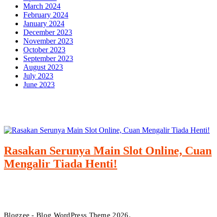
March 2024
February 2024
January 2024
December 2023
November 2023
October 2023
September 2023
August 2023
July 2023
June 2023
Rasakan Serunya Main Slot Online, Cuan
Mengalir Tiada Henti!
Blogzee - Blog WordPress Theme 2026.