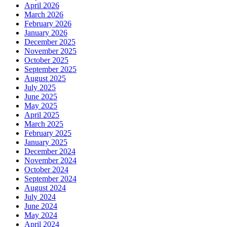
April 2026
March 2026
February 2026
January 2026
December 2025
November 2025
October 2025
September 2025
August 2025
July 2025
June 2025
May 2025
April 2025
March 2025
February 2025
January 2025
December 2024
November 2024
October 2024
September 2024
August 2024
July 2024
June 2024
May 2024
April 2024