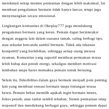
menikmati setiap momen permainan dengan lebih maksimal. Ini
membuat pengalaman bermain tidak hanya lancar, tetapi juga
menyenangkan secara emosional.
Lingkungan komunitas di Okeplay777 juga mendukung
pengalaman bermain yang keren. Pemain dapat berinteraksi
dengan anggota lain dalam suasana ramah, saling berbagi tips,
atau sekadar bercanda sambil bermain. Tidak ada tekanan
kompetitif yang berlebihan, sehingga setiap orang merasa
nyaman. Komunitas yang suportif membuat permainan terasa
lebih hidup dan penuh energi, sekaligus memberi motivasi
tambahan tanpa harus memaksa pemain untuk bersaing.
Selain itu, fleksibilitas dalam gaya bermain menjadi poin penting
lain yang membuat sensasi bermain tanpa rintangan terasa
keren. Pemain bebas memilih apakah ingin bermain intens,
fokus penuh, atau santai sambil rebahan. Sistem permainan tetap
responsif dan mendukung berbagai gaya, sehingga pemain dapat