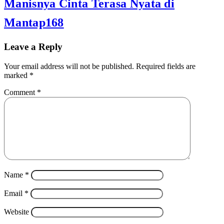
Manisnya Cinta Terasa Nyata di
Mantap168
Leave a Reply
Your email address will not be published.
Required fields are
marked
*
Comment
*
Name
*
Email
*
Website