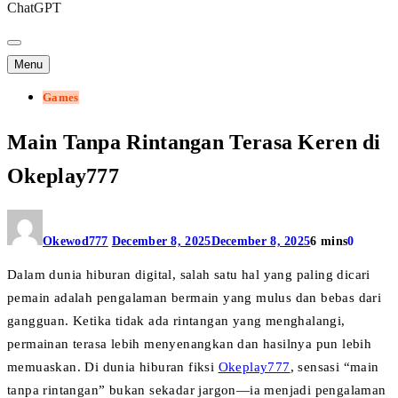
ChatGPT
Menu
Games
Main Tanpa Rintangan Terasa Keren di
Okeplay777
Okewod777
December 8, 2025
December 8, 2025
6 mins
0
Dalam dunia hiburan digital, salah satu hal yang paling dicari
pemain adalah pengalaman bermain yang mulus dan bebas dari
gangguan. Ketika tidak ada rintangan yang menghalangi,
permainan terasa lebih menyenangkan dan hasilnya pun lebih
memuaskan. Di dunia hiburan fiksi
Okeplay777
, sensasi “main
tanpa rintangan” bukan sekadar jargon—ia menjadi pengalaman