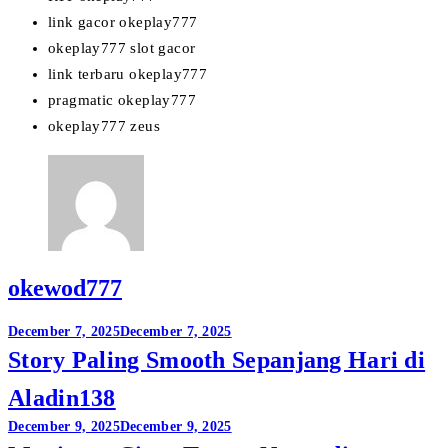
link gacor okeplay777
okeplay777 slot gacor
link terbaru okeplay777
pragmatic okeplay777
okeplay777 zeus
okewod777
Post
December 7, 2025
December 7, 2025
Story Paling Smooth Sepanjang Hari di
navigation
Aladin138
December 9, 2025
December 9, 2025