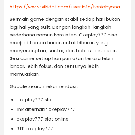
https://www.wikidot.com/user:info/taniabyona
Bermain game dengan stabil setiap hari bukan
lagi hal yang sulit. Dengan langkah-langkah
sederhana namun konsisten, Okeplay777 bisa
menjadi teman harian untuk hiburan yang
menyenangkan, santai, dan bebas gangguan.
Sesi game setiap hari pun akan terasa lebih
lancar, lebih fokus, dan tentunya lebih
memuaskan.
Google search rekomendasi :
okeplay777 slot
link alternatif okeplay777
okeplay777 slot online
RTP okeplay777