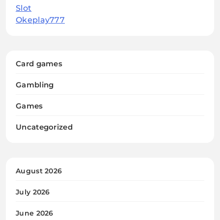
Slot
Okeplay777
Card games
Gambling
Games
Uncategorized
August 2026
July 2026
June 2026