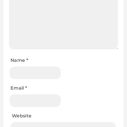
Name
*
Email
*
Website