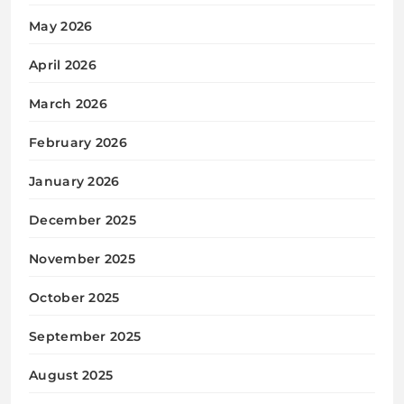
May 2026
April 2026
March 2026
February 2026
January 2026
December 2025
November 2025
October 2025
September 2025
August 2025