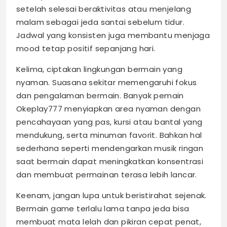
setelah selesai beraktivitas atau menjelang
malam sebagai jeda santai sebelum tidur.
Jadwal yang konsisten juga membantu menjaga
mood tetap positif sepanjang hari.
Kelima, ciptakan lingkungan bermain yang
nyaman. Suasana sekitar memengaruhi fokus
dan pengalaman bermain. Banyak pemain
Okeplay777 menyiapkan area nyaman dengan
pencahayaan yang pas, kursi atau bantal yang
mendukung, serta minuman favorit. Bahkan hal
sederhana seperti mendengarkan musik ringan
saat bermain dapat meningkatkan konsentrasi
dan membuat permainan terasa lebih lancar.
Keenam, jangan lupa untuk beristirahat sejenak.
Bermain game terlalu lama tanpa jeda bisa
membuat mata lelah dan pikiran cepat penat,