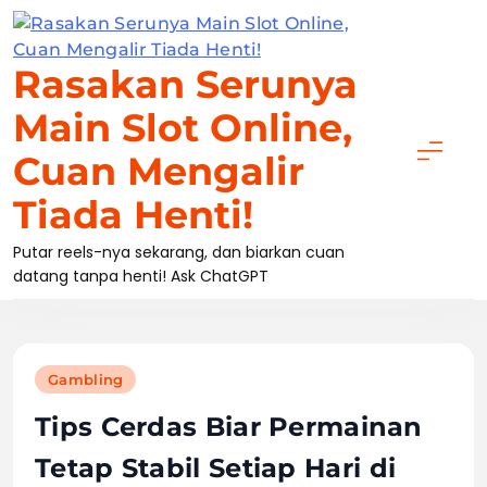
Skip
to
content
Rasakan Serunya
Main Slot Online,
Cuan Mengalir
Tiada Henti!
Putar reels-nya sekarang, dan biarkan cuan
datang tanpa henti! Ask ChatGPT
Gambling
Tips Cerdas Biar Permainan
Tetap Stabil Setiap Hari di