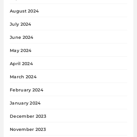
August 2024
July 2024
June 2024
May 2024
April 2024
March 2024
February 2024
January 2024
December 2023
November 2023