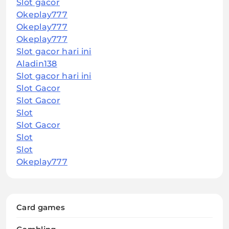
Slot gacor
Okeplay777
Okeplay777
Okeplay777
Slot gacor hari ini
Aladin138
Slot gacor hari ini
Slot Gacor
Slot Gacor
Slot
Slot Gacor
Slot
Slot
Okeplay777
Card games