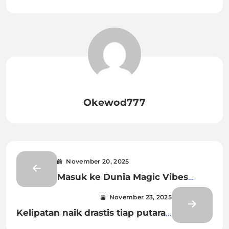
Okewod777
November 20, 2025
Masuk ke Dunia Magic Vibes
Bareng Okeplay777
November 23, 2025
Kelipatan naik drastis tiap putaran
di Aladin138