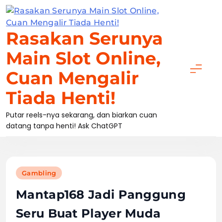
Skip
to
content
Rasakan Serunya
Main Slot Online,
Cuan Mengalir
Tiada Henti!
Putar reels-nya sekarang, dan biarkan cuan
datang tanpa henti! Ask ChatGPT
Gambling
Mantap168 Jadi Panggung
Seru Buat Player Muda