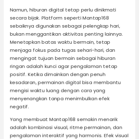
Namun, hiburan digital tetap perlu dinikmati
secara bijak. Platform seperti Mantap168
sebaiknya digunakan sebagai pelengkap hari,
bukan menggantikan aktivitas penting lainnya.
Menetapkan batas waktu bermain, tetap
menjaga fokus pada tugas sehari-hari, dan
mengingat tujuan bermain sebagai hiburan
ringan adalah kunci agar pengalaman tetap
positif. Ketika dimainkan dengan penuh
kesadaran, permainan digital bisa membantu
mengisi waktu luang dengan cara yang
menyenangkan tanpa menimbulkan efek
negatif.
Yang membuat Mantap168 semakin menarik
adalah kombinasi visual, ritme permainan, dan
pengalaman interaktif yang harmonis. Efek visual