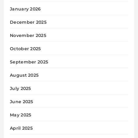
January 2026
December 2025
November 2025
October 2025
September 2025
August 2025
July 2025
June 2025
May 2025
April 2025