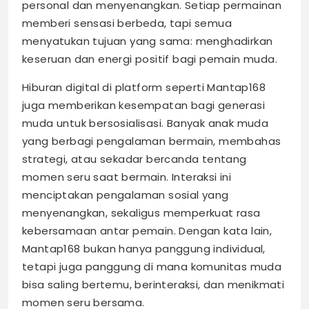
personal dan menyenangkan. Setiap permainan
memberi sensasi berbeda, tapi semua
menyatukan tujuan yang sama: menghadirkan
keseruan dan energi positif bagi pemain muda.
Hiburan digital di platform seperti Mantap168
juga memberikan kesempatan bagi generasi
muda untuk bersosialisasi. Banyak anak muda
yang berbagi pengalaman bermain, membahas
strategi, atau sekadar bercanda tentang
momen seru saat bermain. Interaksi ini
menciptakan pengalaman sosial yang
menyenangkan, sekaligus memperkuat rasa
kebersamaan antar pemain. Dengan kata lain,
Mantap168 bukan hanya panggung individual,
tetapi juga panggung di mana komunitas muda
bisa saling bertemu, berinteraksi, dan menikmati
momen seru bersama.