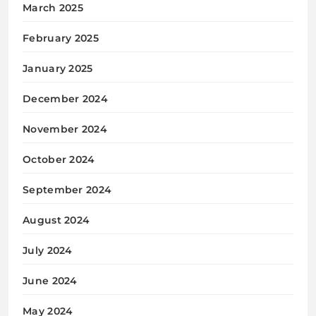
March 2025
February 2025
January 2025
December 2024
November 2024
October 2024
September 2024
August 2024
July 2024
June 2024
May 2024