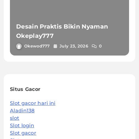
Desain Praktis Bikin Nyaman
Okeplay777
Okewod777
July 23, 2026
0
Situs Gacor
Slot gacor hari ini
Aladin138
slot
Slot login
Slot gacor