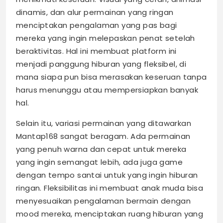
dinamis, dan alur permainan yang ringan
menciptakan pengalaman yang pas bagi
mereka yang ingin melepaskan penat setelah
beraktivitas. Hal ini membuat platform ini
menjadi panggung hiburan yang fleksibel, di
mana siapa pun bisa merasakan keseruan tanpa
harus menunggu atau mempersiapkan banyak
hal.
Selain itu, variasi permainan yang ditawarkan
Mantap168 sangat beragam. Ada permainan
yang penuh warna dan cepat untuk mereka
yang ingin semangat lebih, ada juga game
dengan tempo santai untuk yang ingin hiburan
ringan. Fleksibilitas ini membuat anak muda bisa
menyesuaikan pengalaman bermain dengan
mood mereka, menciptakan ruang hiburan yang