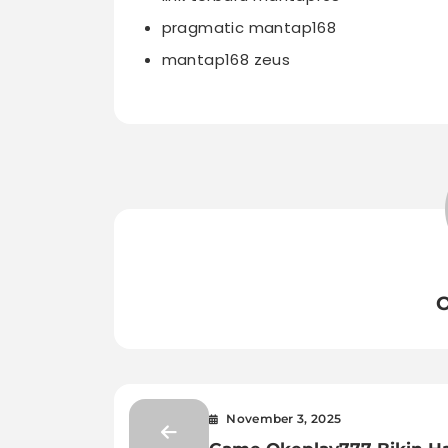
pragmatic mantap168
mantap168 zeus
November 3, 2025