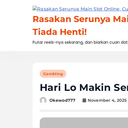
Skip
to
Rasakan Serunya Mai
content
Tiada Henti!
Putar reels-nya sekarang, dan biarkan cuan da
Gambling
Hari Lo Makin S
November 4, 2025
Okewod777