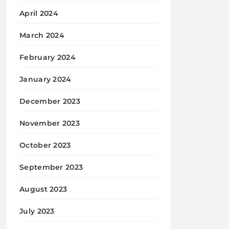
April 2024
March 2024
February 2024
January 2024
December 2023
November 2023
October 2023
September 2023
August 2023
July 2023