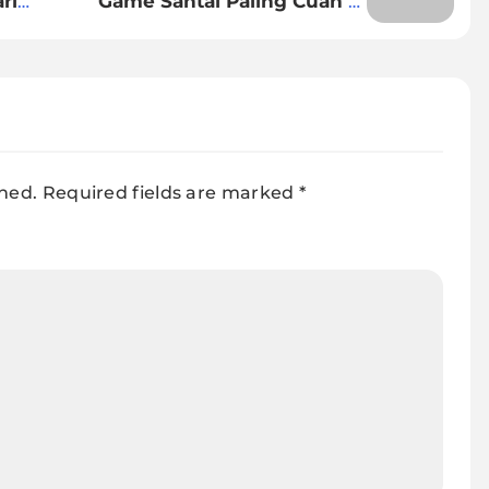
ri
Game Santai Paling Cuan di
Aladin138
shed.
Required fields are marked
*