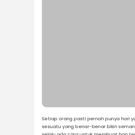
Setiap orang pasti pernah punya hari 
sesuatu yang benar-benar bikin semang
selalu ada cara untuk membuat hari te