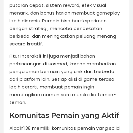
putaran cepat, sistem reward, efek visual
menarik, dan bonus harian membuat gameplay
lebih dinamis. Pemain bisa bereksperimen
dengan strategi, mencoba pendekatan
berbeda, dan meningkatkan peluang menang
secara kreatif.
Fitur interaktif ini juga menjadi bahan
perbincangan di sosmed, karena memberikan
pengalaman bermain yang unik dan berbeda
dari platform lain. Setiap aksi di game terasa
lebih berarti, membuat pemain ingin
membagikan momen seru mereka ke teman-
teman.
Komunitas Pemain yang Aktif
Aladin138 memiliki komunitas pemain yang solid