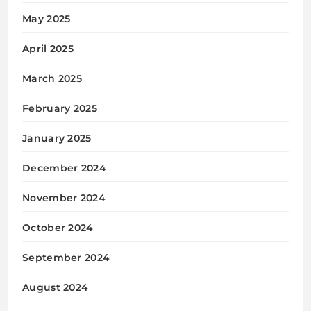
May 2025
April 2025
March 2025
February 2025
January 2025
December 2024
November 2024
October 2024
September 2024
August 2024