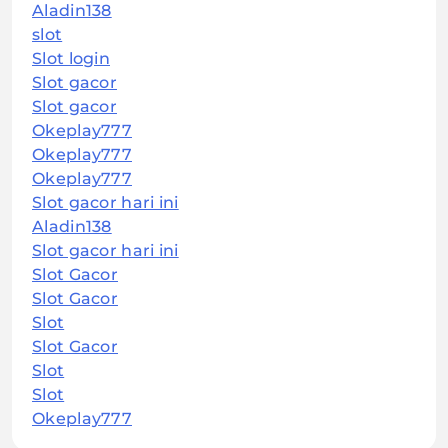
Aladin138
slot
Slot login
Slot gacor
Slot gacor
Okeplay777
Okeplay777
Okeplay777
Slot gacor hari ini
Aladin138
Slot gacor hari ini
Slot Gacor
Slot Gacor
Slot
Slot Gacor
Slot
Slot
Okeplay777