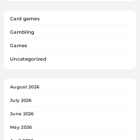
Card games
Gambling
Games
Uncategorized
August 2026
July 2026
June 2026
May 2026