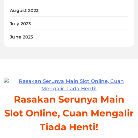
August 2023
July 2023
June 2023
Rasakan Serunya Main
Slot Online, Cuan Mengalir
Tiada Henti!