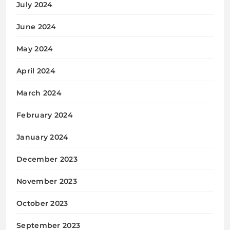
July 2024
June 2024
May 2024
April 2024
March 2024
February 2024
January 2024
December 2023
November 2023
October 2023
September 2023