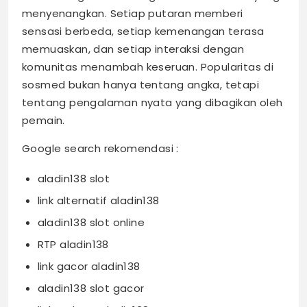
menyenangkan. Setiap putaran memberi
sensasi berbeda, setiap kemenangan terasa
memuaskan, dan setiap interaksi dengan
komunitas menambah keseruan. Popularitas di
sosmed bukan hanya tentang angka, tetapi
tentang pengalaman nyata yang dibagikan oleh
pemain.
Google search rekomendasi :
aladin138 slot
link alternatif aladin138
aladin138 slot online
RTP aladin138
link gacor aladin138
aladin138 slot gacor