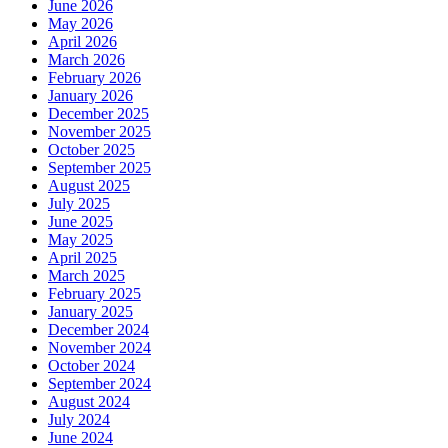
June 2026
May 2026
April 2026
March 2026
February 2026
January 2026
December 2025
November 2025
October 2025
September 2025
August 2025
July 2025
June 2025
May 2025
April 2025
March 2025
February 2025
January 2025
December 2024
November 2024
October 2024
September 2024
August 2024
July 2024
June 2024