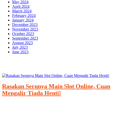
May 2024
April 2024
March 2024
February 2024
January 2024
December 2023
November 2023
October 2023
September 2023
August 2023
July 2023
June 2023
Rasakan Serunya Main Slot Online, Cuan
Mengalir Tiada Henti!