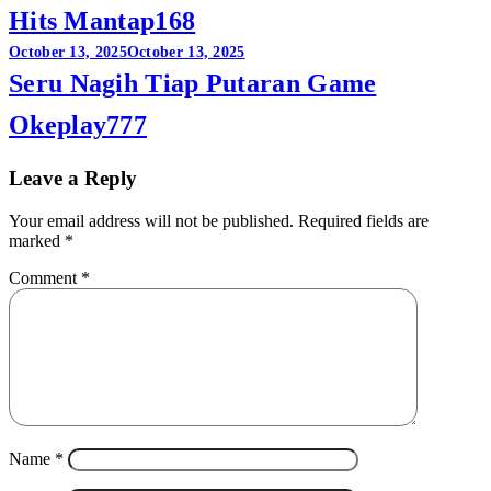
Hits Mantap168
October 13, 2025
October 13, 2025
Seru Nagih Tiap Putaran Game
Okeplay777
Leave a Reply
Your email address will not be published.
Required fields are
marked
*
Comment
*
Name
*