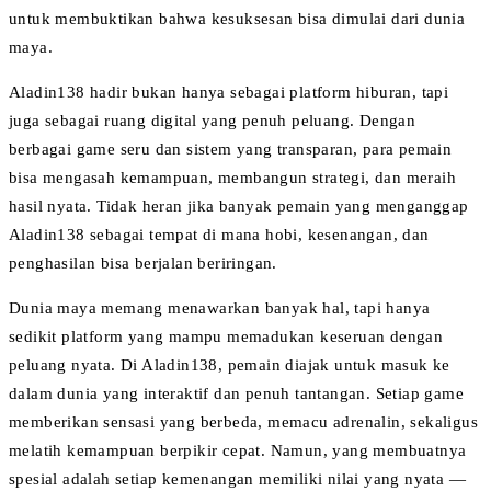
untuk membuktikan bahwa kesuksesan bisa dimulai dari dunia
maya.
Aladin138 hadir bukan hanya sebagai platform hiburan, tapi
juga sebagai ruang digital yang penuh peluang. Dengan
berbagai game seru dan sistem yang transparan, para pemain
bisa mengasah kemampuan, membangun strategi, dan meraih
hasil nyata. Tidak heran jika banyak pemain yang menganggap
Aladin138 sebagai tempat di mana hobi, kesenangan, dan
penghasilan bisa berjalan beriringan.
Dunia maya memang menawarkan banyak hal, tapi hanya
sedikit platform yang mampu memadukan keseruan dengan
peluang nyata. Di Aladin138, pemain diajak untuk masuk ke
dalam dunia yang interaktif dan penuh tantangan. Setiap game
memberikan sensasi yang berbeda, memacu adrenalin, sekaligus
melatih kemampuan berpikir cepat. Namun, yang membuatnya
spesial adalah setiap kemenangan memiliki nilai yang nyata —