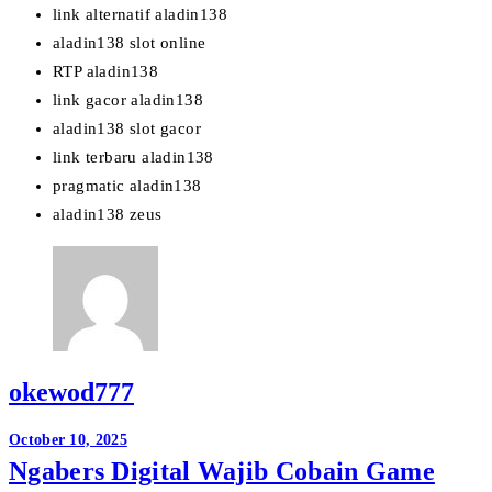
link alternatif aladin138
aladin138 slot online
RTP aladin138
link gacor aladin138
aladin138 slot gacor
link terbaru aladin138
pragmatic aladin138
aladin138 zeus
okewod777
Post
October 10, 2025
Ngabers Digital Wajib Cobain Game
navigation