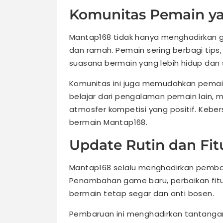
Komunitas Pemain ya
Mantap168 tidak hanya menghadirkan g
dan ramah. Pemain sering berbagi tips
suasana bermain yang lebih hidup dan 
Komunitas ini juga memudahkan pemain
belajar dari pengalaman pemain lain
atmosfer kompetisi yang positif. Kebe
bermain Mantap168.
Update Rutin dan Fit
Mantap168 selalu menghadirkan pembar
Penambahan game baru, perbaikan fitu
bermain tetap segar dan anti bosen.
Pembaruan ini menghadirkan tantangan 