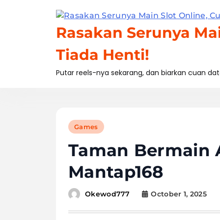
Skip
to
Rasakan Serunya Mai
content
Tiada Henti!
Putar reels-nya sekarang, dan biarkan cuan da
Games
Taman Bermain A
Mantap168
October 1, 2025
Okewod777