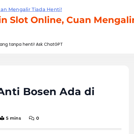
n Slot Online, Cuan Mengali
tang tanpa henti! Ask ChatGPT
nti Bosen Ada di
5 mins
0