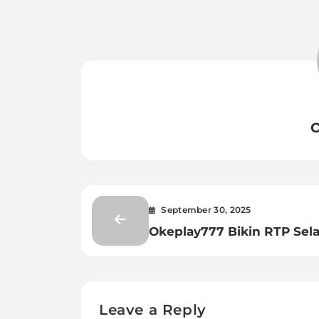
September 30, 2025
Okeplay777 Bikin RTP Sela
Up to Date Tiap Hari
Leave a Reply