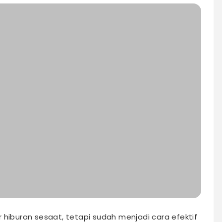
 hiburan sesaat, tetapi sudah menjadi cara efektif