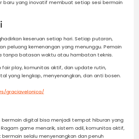
r baru yang inovatif membuat setiap sesi bermain
i
dirkan keseruan setiap hari. Setiap putaran,
 dan peluang kemenangan yang menunggu. Pemain
a tanpa batasan waktu atau hambatan teknis.
ir play, komunitas aktif, dan update rutin,
tal yang lengkap, menyenangkan, dan anti bosen.
/graciavelonica/
ermain digital bisa menjadi tempat hiburan yang
 Ragam game menarik, sistem adil, komunitas aktif,
ik bermain selalu menyenangkan dan penuh