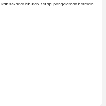
ukan sekadar hiburan, tetapi pengalaman bermain