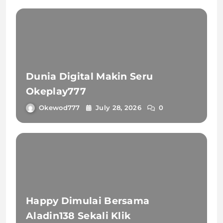
Dunia Digital Makin Seru
Okeplay777
Okewod777
July 28, 2026
0
Happy Dimulai Bersama
Aladin138 Sekali Klik