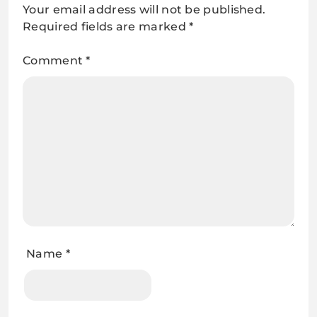
Your email address will not be published.
Required fields are marked
*
Comment
*
Name
*