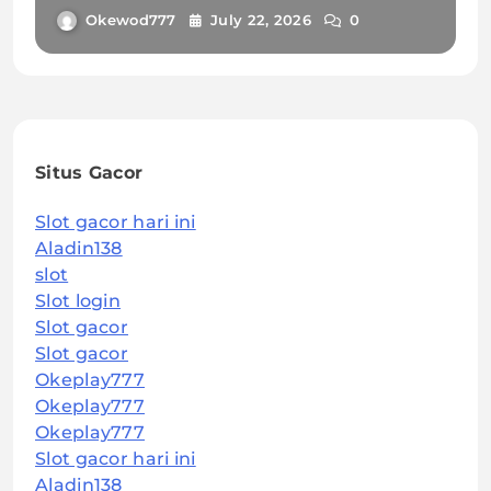
Okewod777
July 22, 2026
0
Situs Gacor
Slot gacor hari ini
Aladin138
slot
Slot login
Slot gacor
Slot gacor
Okeplay777
Okeplay777
Okeplay777
Slot gacor hari ini
Aladin138