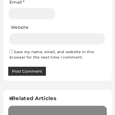
Email
*
Website
Save my name, email, and website in this
browser for the next time I comment.
Related Articles