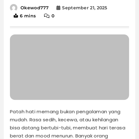
September 21, 2025
Okewod777
6 mins
0
Patah hati memang bukan pengalaman yang
mudah. Rasa sedih, kecewa, atau kehilangan
bisa datang bertubi-tubi, membuat hari terasa
berat dan mood menurun. Banyak orang