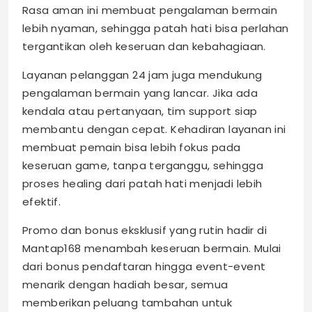
Rasa aman ini membuat pengalaman bermain
lebih nyaman, sehingga patah hati bisa perlahan
tergantikan oleh keseruan dan kebahagiaan.
Layanan pelanggan 24 jam juga mendukung
pengalaman bermain yang lancar. Jika ada
kendala atau pertanyaan, tim support siap
membantu dengan cepat. Kehadiran layanan ini
membuat pemain bisa lebih fokus pada
keseruan game, tanpa terganggu, sehingga
proses healing dari patah hati menjadi lebih
efektif.
Promo dan bonus eksklusif yang rutin hadir di
Mantap168 menambah keseruan bermain. Mulai
dari bonus pendaftaran hingga event-event
menarik dengan hadiah besar, semua
memberikan peluang tambahan untuk