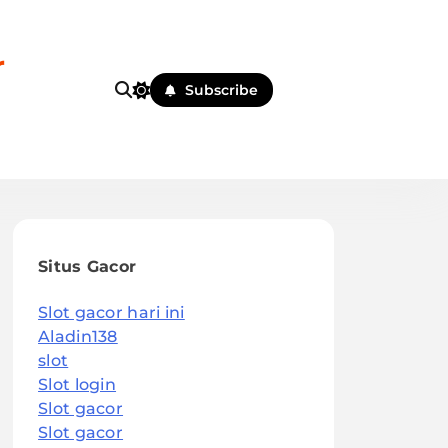
r
Subscribe
Situs Gacor
Slot gacor hari ini
Aladin138
slot
Slot login
Slot gacor
Slot gacor