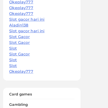
Okeplay777
Okeplay777
Okeplay777
Slot gacor hari ini
Aladin138
Slot gacor hari ini
Slot Gacor
Slot Gacor
Slot
Slot Gacor
Slot
Slot
Okeplay777
Card games
Gambling