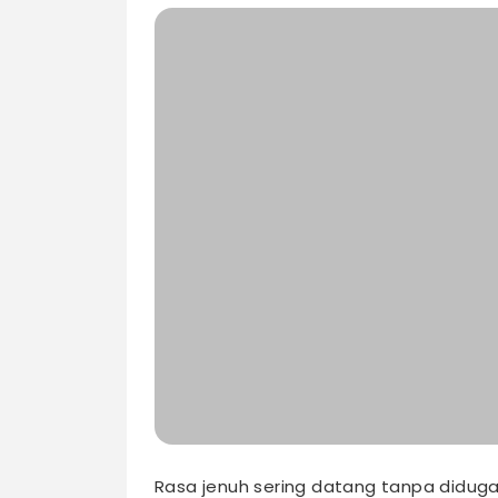
Rasa jenuh sering datang tanpa diduga.