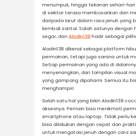
menumpuk, hingga tekanan sehari-hari b
di sekitar terasa membosankan dan mem
daripada larut dalam rasa jenuh yang 
kembali santai. Salah satunya dengan hi
segar, dan
Aladin138
hadir sebagai pil
Aladin138 dikenal sebagai platform hib
permainan, tetapi juga sarana untuk me
Setiap permainan yang ada di dalamn
menyenangkan, dari tampilan visual m
yang gampang dipahami. Semua itu bisa 
menghampiri.
Salah satu hal yang bikin Aladin138 c
aksesnya. Pemain bisa menikmati perma
smartphone atau laptop. Tidak perlu ke
bisa dilakukan dengan cepat dan praktis
untuk mengatasi jenuh dengan cara san