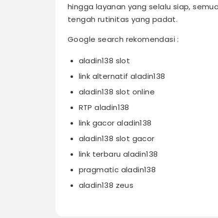
hingga layanan yang selalu siap, sem
tengah rutinitas yang padat.
Google search rekomendasi :
aladin138 slot
link alternatif aladin138
aladin138 slot online
RTP aladin138
link gacor aladin138
aladin138 slot gacor
link terbaru aladin138
pragmatic aladin138
aladin138 zeus