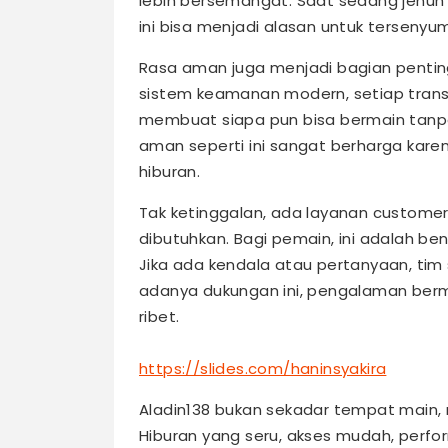
lebih bersemangat. Saat sedang jenuh d
ini bisa menjadi alasan untuk tersenyum
Rasa aman juga menjadi bagian pentin
sistem keamanan modern, setiap transa
membuat siapa pun bisa bermain tanpa r
aman seperti ini sangat berharga kar
hiburan.
Tak ketinggalan, ada layanan custome
dibutuhkan. Bagi pemain, ini adalah b
Jika ada kendala atau pertanyaan, tim
adanya dukungan ini, pengalaman berma
ribet.
https://slides.com/haninsyakira
Aladin138 bukan sekadar tempat main, 
Hiburan yang seru, akses mudah, perfo