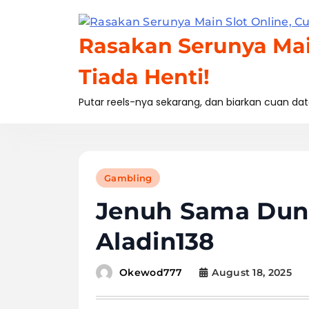
Skip
to
Rasakan Serunya Mai
content
Tiada Henti!
Putar reels-nya sekarang, dan biarkan cuan da
Gambling
Jenuh Sama Duni
Aladin138
August 18, 2025
Okewod777