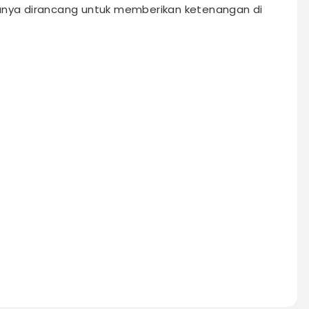
uanya dirancang untuk memberikan ketenangan di