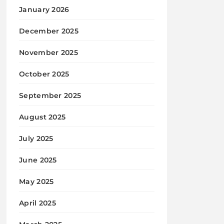
January 2026
December 2025
November 2025
October 2025
September 2025
August 2025
July 2025
June 2025
May 2025
April 2025