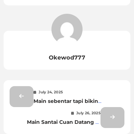
Okewod777
July 24, 2025
Main sebentar tapi bikin
semangat ngegas di Aladin138
July 26, 2025
Main Santai Cuan Datang di
Mantap168