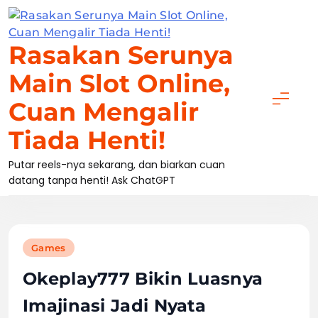
Skip
to
content
Rasakan Serunya
Main Slot Online,
Cuan Mengalir
Tiada Henti!
Putar reels-nya sekarang, dan biarkan cuan
datang tanpa henti! Ask ChatGPT
Games
Okeplay777 Bikin Luasnya
Imajinasi Jadi Nyata