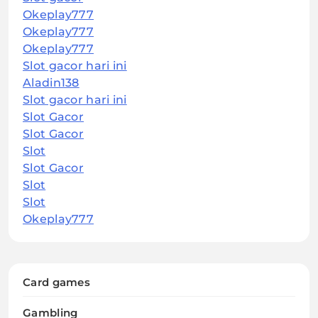
Okeplay777
Okeplay777
Okeplay777
Slot gacor hari ini
Aladin138
Slot gacor hari ini
Slot Gacor
Slot Gacor
Slot
Slot Gacor
Slot
Slot
Okeplay777
Card games
Gambling