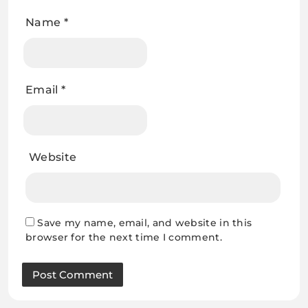
Name
*
Email
*
Website
Save my name, email, and website in this
browser for the next time I comment.