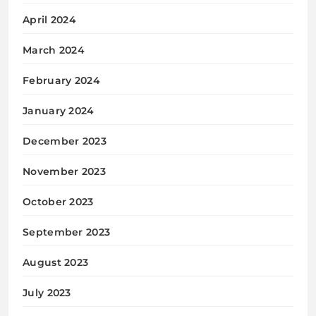
April 2024
March 2024
February 2024
January 2024
December 2023
November 2023
October 2023
September 2023
August 2023
July 2023