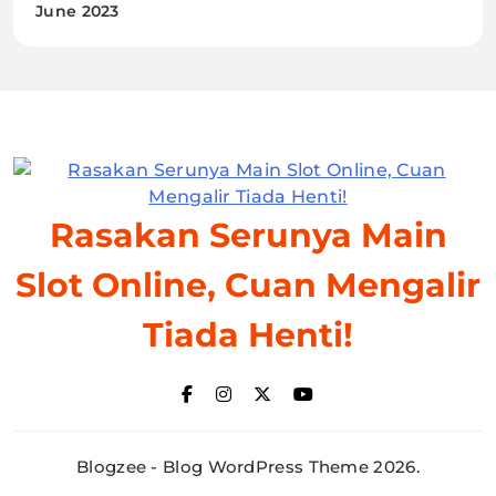
June 2023
Rasakan Serunya Main
Slot Online, Cuan Mengalir
Tiada Henti!
Blogzee - Blog WordPress Theme 2026.