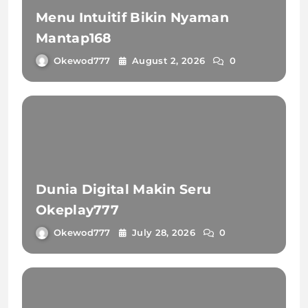
Menu Intuitif Bikin Nyaman
Mantap168
Okewod777
August 2, 2026
0
Dunia Digital Makin Seru
Okeplay777
Okewod777
July 28, 2026
0