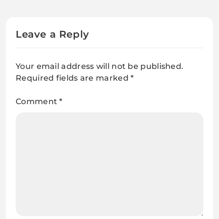
Leave a Reply
Your email address will not be published.
Required fields are marked
*
Comment
*