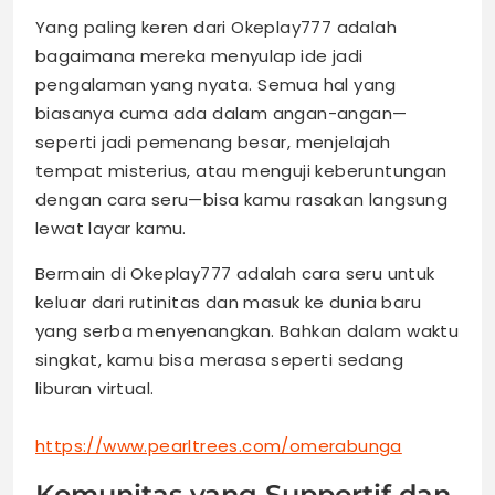
Yang paling keren dari Okeplay777 adalah
bagaimana mereka menyulap ide jadi
pengalaman yang nyata. Semua hal yang
biasanya cuma ada dalam angan-angan—
seperti jadi pemenang besar, menjelajah
tempat misterius, atau menguji keberuntungan
dengan cara seru—bisa kamu rasakan langsung
lewat layar kamu.
Bermain di Okeplay777 adalah cara seru untuk
keluar dari rutinitas dan masuk ke dunia baru
yang serba menyenangkan. Bahkan dalam waktu
singkat, kamu bisa merasa seperti sedang
liburan virtual.
https://www.pearltrees.com/omerabunga
Komunitas yang Supportif dan