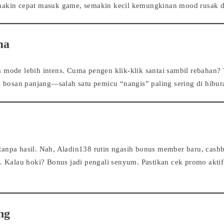
makin cepat masuk game, semakin kecil kemungkinan mood rusak d
ma
ode lebih intens. Cuma pengen klik-klik santai sambil rebahan? Ti
 bosan panjang—salah satu pemicu “nangis” paling sering di hibura
tanpa hasil. Nah, Aladin138 rutin ngasih bonus member baru, cashba
 Kalau hoki? Bonus jadi pengali senyum. Pastikan cek promo aktif 
ng