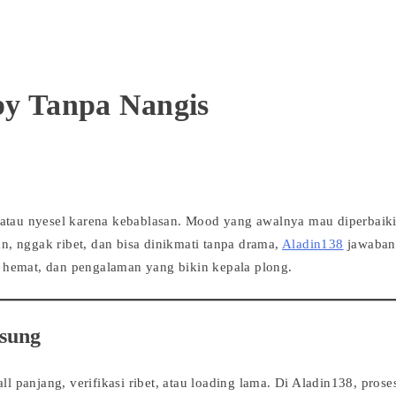
py Tanpa Nangis
 atau nyesel karena kebablasan. Mood yang awalnya mau diperbaiki
an, nggak ribet, dan bisa dinikmati tanpa drama,
Aladin138
jawabann
tu hemat, dan pengalaman yang bikin kepala plong.
gsung
 panjang, verifikasi ribet, atau loading lama. Di Aladin138, prosesn