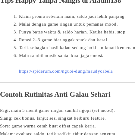
Tips Happy Tanpa Nangis di Aladin138
Klaim promo sebelum main; saldo jadi lebih panjang.
Mulai dengan game ringan untuk pemanas mood.
Punya batas waktu & saldo harian. Ketika habis, stop.
Rotasi 2–3 game biar nggak stuck dan kesal.
Tarik sebagian hasil kalau sedang hoki—nikmati kemenan
Main sambil musik santai buat jaga emosi.
https://spiderum.com/nguoi-dung/maudycabela
Contoh Rutinitas Anti Galau Sehari
Pagi: main 5 menit game ringan sambil ngopi (set mood).
Siang: cek bonus, lanjut sesi singkat berburu feature.
Sore: game warna cerah buat offset capek kerja.
Malam: evaluasi saldo, tarik sedikit, tidur dengan senyum.