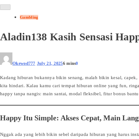
Gambling
Aladin138 Kasih Sensasi Hap
Okewod777
July 21, 2025
6 mins
0
Kadang hiburan bukannya bikin senang, malah bikin kesal, capek,
kita hindari. Kalau kamu cari tempat hiburan online yang fun, ring
happy tanpa nangis: main santai, modal fleksibel, fitur bonus ban
Happy Itu Simple: Akses Cepat, Main Lan
Nggak ada yang lebih bikin sebel daripada hiburan yang harus install