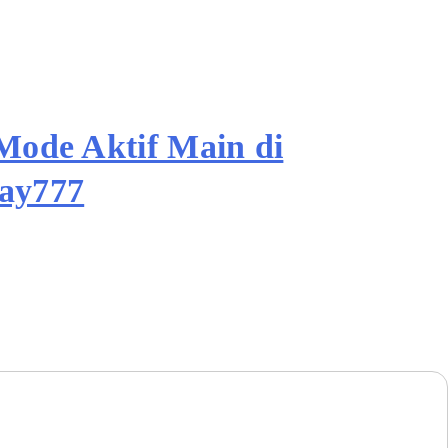
 Mode Aktif Main di
ay777