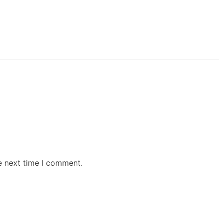
e next time I comment.