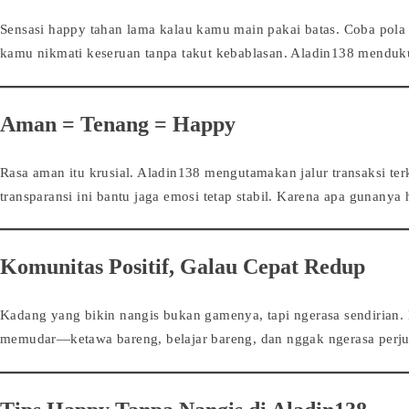
Sensasi happy tahan lama kalau kamu main pakai batas. Coba pola 
kamu nikmati keseruan tanpa takut kebablasan. Aladin138 menduk
Aman = Tenang = Happy
Rasa aman itu krusial. Aladin138 mengutamakan jalur transaksi ter
transparansi ini bantu jaga emosi tetap stabil. Karena apa gunany
Komunitas Positif, Galau Cepat Redup
Kadang yang bikin nangis bukan gamenya, tapi ngerasa sendirian. 
memudar—ketawa bareng, belajar bareng, dan nggak ngerasa perju