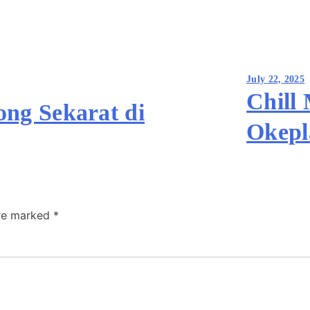
July 22, 2025
Chill
ng Sekarat di
Okepl
are marked
*