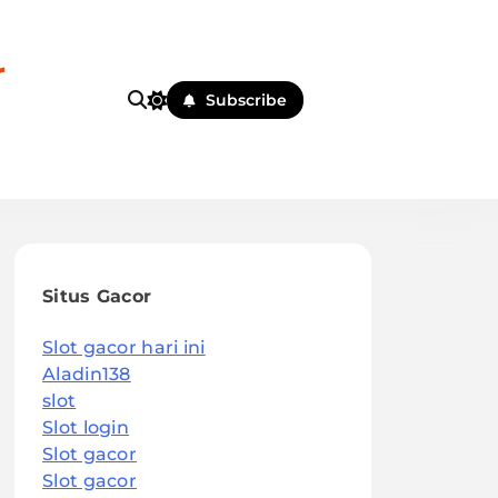
r
Subscribe
Situs Gacor
Slot gacor hari ini
Aladin138
slot
Slot login
Slot gacor
Slot gacor