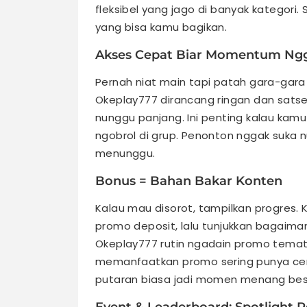
fleksibel yang jago di banyak kategori
yang bisa kamu bagikan.
Akses Cepat Biar Momentum Ngg
Pernah niat main tapi patah gara-gar
Okeplay777 dirancang ringan dan satset
nunggu panjang. Ini penting kalau kamu
ngobrol di grup. Penonton nggak suka
menunggu.
Bonus = Bahan Bakar Konten
Kalau mau disorot, tampilkan progres. 
promo deposit, lalu tunjukkan bagaima
Okeplay777 rutin ngadain promo temati
memanfaatkan promo sering punya cerita
putaran biasa jadi momen menang besar.