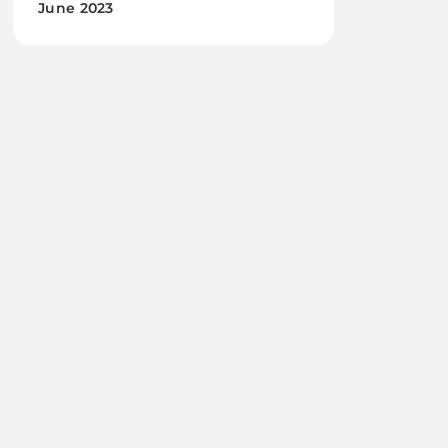
June 2023