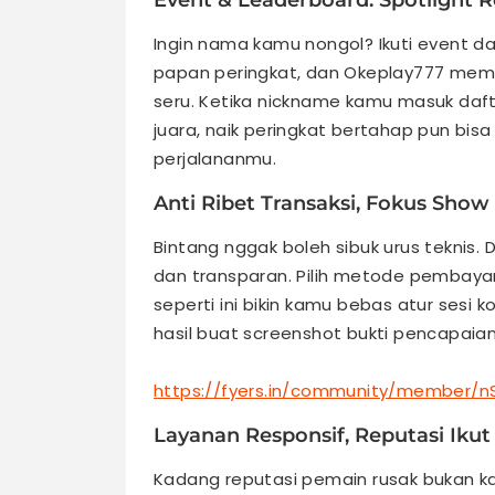
Event & Leaderboard: Spotlight 
Ingin nama kamu nongol? Ikuti event d
papan peringkat, dan Okeplay777 mem
seru. Ketika nickname kamu masuk daft
juara, naik peringkat bertahap pun bisa
perjalananmu.
Anti Ribet Transaksi, Fokus Show
Bintang nggak boleh sibuk urus teknis.
dan transparan. Pilih metode pembayaran
seperti ini bikin kamu bebas atur sesi 
hasil buat screenshot bukti pencapaian.
https://fyers.in/community/member/n
Layanan Responsif, Reputasi Ikut
Kadang reputasi pemain rusak bukan kar