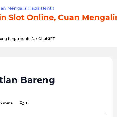
n Slot Online, Cuan Mengali
tang tanpa henti! Ask ChatGPT
tian Bareng
6 mins
0