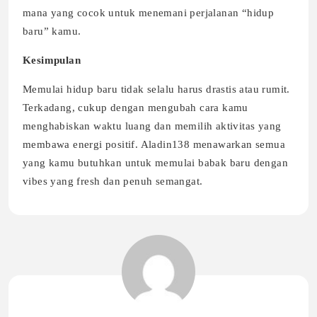
mana yang cocok untuk menemani perjalanan “hidup
baru” kamu.
Kesimpulan
Memulai hidup baru tidak selalu harus drastis atau rumit.
Terkadang, cukup dengan mengubah cara kamu
menghabiskan waktu luang dan memilih aktivitas yang
membawa energi positif. Aladin138 menawarkan semua
yang kamu butuhkan untuk memulai babak baru dengan
vibes yang fresh dan penuh semangat.