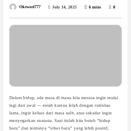
Okewod777
July 14, 2025
6 mins
0
Dalam hidup, ada masa di mana kita merasa ingin mulai
lagi dari awal — entah karena lelah dengan rutinitas
lama, ingin keluar dari masa sulit, atau sekadar ingin
menyegarkan suasana. Saat itulah kita butuh “hidup
baru” dan tentunya “vibes baru” yang lebih positif,