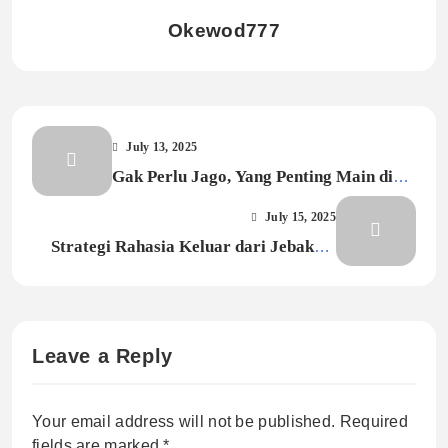
Okewod777
July 13, 2025
Gak Perlu Jago, Yang Penting Main di
Mantap168
July 15, 2025
Strategi Rahasia Keluar dari Jebakan,
Cuma di Okeplay777
Leave a Reply
Your email address will not be published.
Required
fields are marked
*