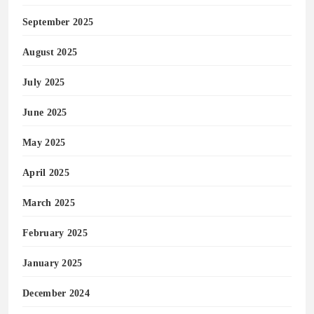
September 2025
August 2025
July 2025
June 2025
May 2025
April 2025
March 2025
February 2025
January 2025
December 2024