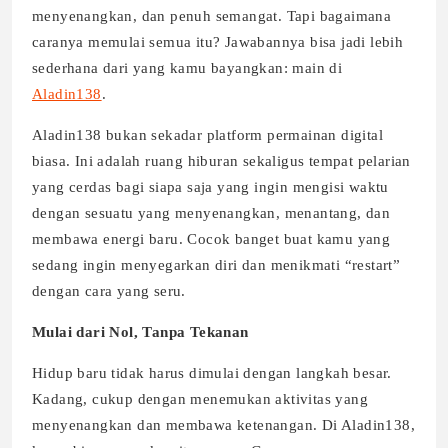
menyenangkan, dan penuh semangat. Tapi bagaimana
caranya memulai semua itu? Jawabannya bisa jadi lebih
sederhana dari yang kamu bayangkan: main di
Aladin138
.
Aladin138 bukan sekadar platform permainan digital
biasa. Ini adalah ruang hiburan sekaligus tempat pelarian
yang cerdas bagi siapa saja yang ingin mengisi waktu
dengan sesuatu yang menyenangkan, menantang, dan
membawa energi baru. Cocok banget buat kamu yang
sedang ingin menyegarkan diri dan menikmati “restart”
dengan cara yang seru.
Mulai dari Nol, Tanpa Tekanan
Hidup baru tidak harus dimulai dengan langkah besar.
Kadang, cukup dengan menemukan aktivitas yang
menyenangkan dan membawa ketenangan. Di Aladin138,