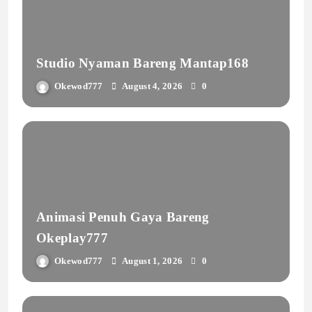
Studio Nyaman Bareng Mantap168
Okewod777
August 4, 2026
0
Animasi Penuh Gaya Bareng
Okeplay777
Okewod777
August 1, 2026
0