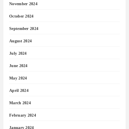
November 2024
October 2024
September 2024
August 2024
July 2024
June 2024
May 2024
April 2024
March 2024
February 2024
January 2024