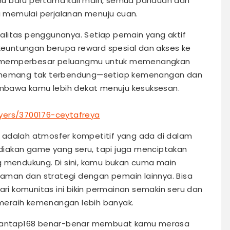
mu baru pertama kali main, semua panduan dan
 memulai perjalanan menuju cuan.
alitas penggunanya. Setiap pemain yang aktif
euntungan berupa reward spesial dan akses ke
akin memperbesar peluangmu untuk memenangkan
8 memang tak terbendung—setiap kemenangan dan
bawa kamu lebih dekat menuju kesuksesan.
yers/3700176-ceytafreya
 adalah atmosfer kompetitif yang ada di dalam
iakan game yang seru, tapi juga menciptakan
g mendukung. Di sini, kamu bukan cuma main
alaman dan strategi dengan pemain lainnya. Bisa
ari komunitas ini bikin permainan semakin seru dan
meraih kemenangan lebih banyak.
, Mantap168 benar-benar membuat kamu merasa