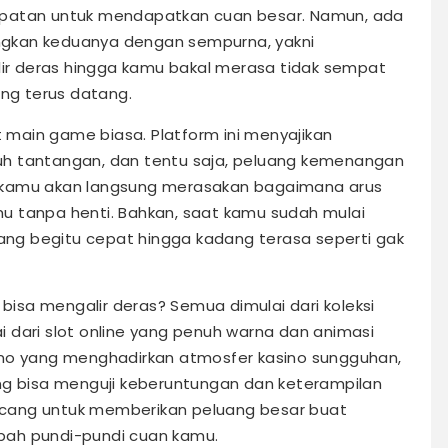
mpatan untuk mendapatkan cuan besar. Namun, ada
gkan keduanya dengan sempurna, yakni
galir deras hingga kamu bakal merasa tidak sempat
g terus datang.
main game biasa. Platform ini menyajikan
uh tantangan, dan tentu saja, peluang kemenangan
 kamu akan langsung merasakan bagaimana arus
u tanpa henti. Bahkan, saat kamu sudah mulai
ng begitu cepat hingga kadang terasa seperti gak
sa mengalir deras? Semua dimulai dari koleksi
 dari slot online yang penuh warna dan animasi
ino yang menghadirkan atmosfer kasino sungguhan,
ng bisa menguji keberuntungan dan keterampilan
cang untuk memberikan peluang besar buat
bah pundi-pundi cuan kamu.