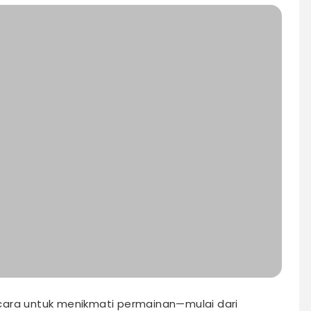
cara untuk menikmati permainan—mulai dari