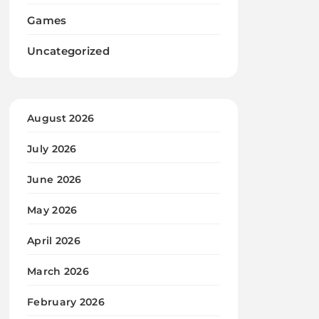
Games
Uncategorized
August 2026
July 2026
June 2026
May 2026
April 2026
March 2026
February 2026