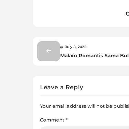
July 8, 2025
Malam Romantis Sama Bu
dan Okeplay777
Leave a Reply
Your email address will not be publi
Comment
*