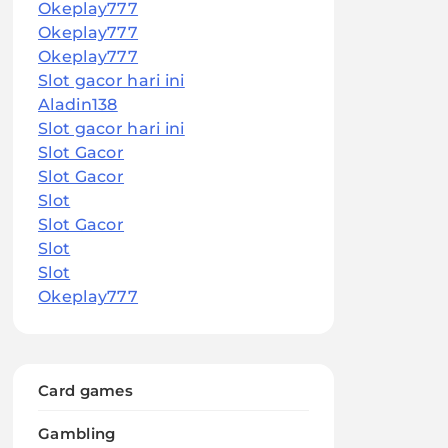
Okeplay777
Okeplay777
Okeplay777
Slot gacor hari ini
Aladin138
Slot gacor hari ini
Slot Gacor
Slot Gacor
Slot
Slot Gacor
Slot
Slot
Okeplay777
Card games
Gambling