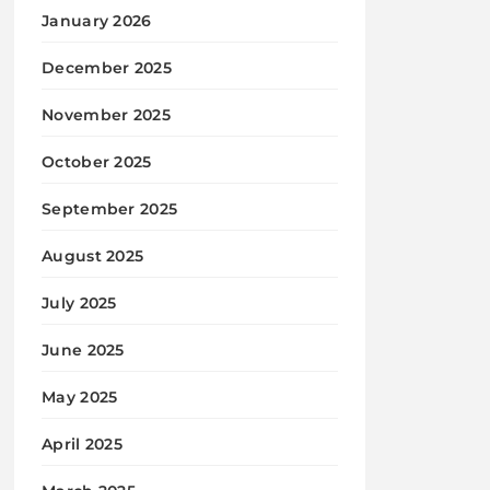
January 2026
December 2025
November 2025
October 2025
September 2025
August 2025
July 2025
June 2025
May 2025
April 2025