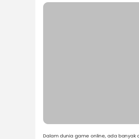
Dalam dunia game online, ada banyak 