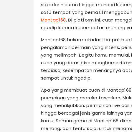
sekadar hiburan hingga mencari kese
satu tempat yang berhasil menggabun
Mantap168
. Di platform ini, cuan men
ngedip karena kesempatan menang yan
Mantap168 bukan sekadar tempat buat 
pengalaman bermain yang intens, pen
yang melimpah. Begitu kamu memulai,
cuan yang deras bisa menghampiri kam
terbiasa, kesempatan menangnya data
sempat untuk ngedip.
Apa yang membuat cuan di Mantap168 bi
permainan yang mereka tawarkan. Mulai
yang menakjubkan, permainan live cas
hingga berbagai jenis game lainnya ya
kamu. Semua game di Mantap168 diran
menang, dan tentu saja, untuk menam