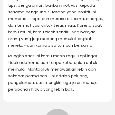
tips, pengalaman, bahkan motivasi kepada
sesama pengguna. Suasana yang positif ini
membuat siapa pun merasa diterima, dihargai,
dan termotivasi untuk terus maju. Karena saat
kamu mulai, kamu tidak sendiri. Ada banyak
orang yang juga sedang memulai langkah
mereka—dan kamu bisa tumbuh bersama.
Mungkin saat ini kamu masih ragu. Tapi ingat,
tidak ada kemajuan tanpa keberanian untuk
memulai. Mantap168 menawarkan lebih dari
sekadar permainan—ini adalah peluang,
pengalaman, dan mungkin juga jalan menuju
perubahan hidup yang lebih baik.