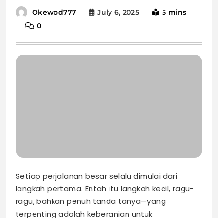
July 6, 2025
5 mins
Okewod777
0
Setiap perjalanan besar selalu dimulai dari
langkah pertama. Entah itu langkah kecil, ragu-
ragu, bahkan penuh tanda tanya—yang
terpenting adalah keberanian untuk