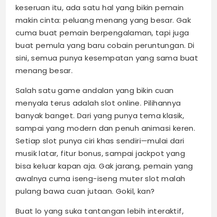
keseruan itu, ada satu hal yang bikin pemain
makin cinta: peluang menang yang besar. Gak
cuma buat pemain berpengalaman, tapi juga
buat pemula yang baru cobain peruntungan. Di
sini, semua punya kesempatan yang sama buat
menang besar.
Salah satu game andalan yang bikin cuan
menyala terus adalah slot online. Pilihannya
banyak banget. Dari yang punya tema klasik,
sampai yang modern dan penuh animasi keren.
Setiap slot punya ciri khas sendiri—mulai dari
musik latar, fitur bonus, sampai jackpot yang
bisa keluar kapan aja. Gak jarang, pemain yang
awalnya cuma iseng-iseng muter slot malah
pulang bawa cuan jutaan. Gokil, kan?
Buat lo yang suka tantangan lebih interaktif,