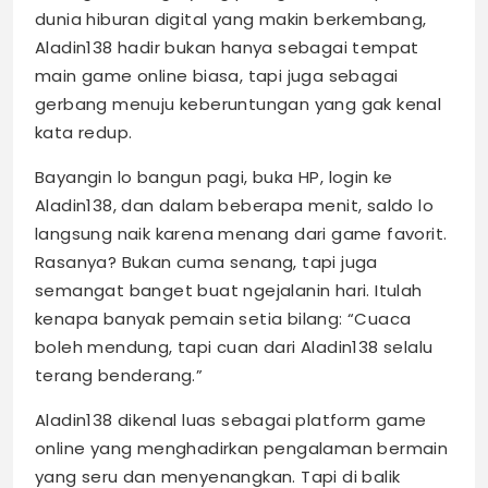
dunia hiburan digital yang makin berkembang,
Aladin138 hadir bukan hanya sebagai tempat
main game online biasa, tapi juga sebagai
gerbang menuju keberuntungan yang gak kenal
kata redup.
Bayangin lo bangun pagi, buka HP, login ke
Aladin138, dan dalam beberapa menit, saldo lo
langsung naik karena menang dari game favorit.
Rasanya? Bukan cuma senang, tapi juga
semangat banget buat ngejalanin hari. Itulah
kenapa banyak pemain setia bilang: “Cuaca
boleh mendung, tapi cuan dari Aladin138 selalu
terang benderang.”
Aladin138 dikenal luas sebagai platform game
online yang menghadirkan pengalaman bermain
yang seru dan menyenangkan. Tapi di balik