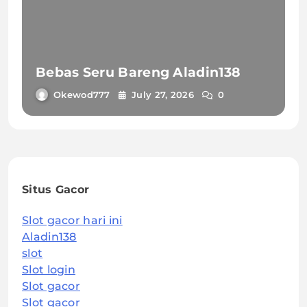
Bebas Seru Bareng Aladin138
Okewod777
July 27, 2026
0
Situs Gacor
Slot gacor hari ini
Aladin138
slot
Slot login
Slot gacor
Slot gacor