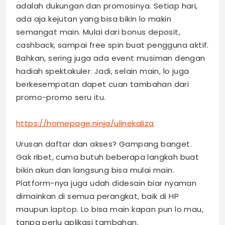
adalah dukungan dan promosinya. Setiap hari,
ada aja kejutan yang bisa bikin lo makin
semangat main. Mulai dari bonus deposit,
cashback, sampai free spin buat pengguna aktif.
Bahkan, sering juga ada event musiman dengan
hadiah spektakuler. Jadi, selain main, lo juga
berkesempatan dapet cuan tambahan dari
promo-promo seru itu.
https://homepage.ninja/ulinekaliza
Urusan daftar dan akses? Gampang banget.
Gak ribet, cuma butuh beberapa langkah buat
bikin akun dan langsung bisa mulai main.
Platform-nya juga udah didesain biar nyaman
dimainkan di semua perangkat, baik di HP
maupun laptop. Lo bisa main kapan pun lo mau,
tanpa perlu aplikasi tambahan.