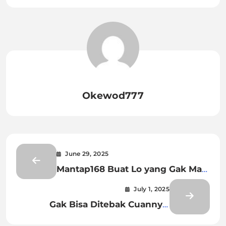
Okewod777
June 29, 2025
Mantap168 Buat Lo yang Gak Mau
Main Game Receh
July 1, 2025
Gak Bisa Ditebak Cuannya,
Okeplay777 Emang Beda