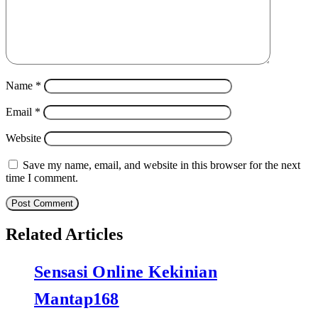
Name
*
Email
*
Website
Save my name, email, and website in this browser for the next
time I comment.
Related Articles
Sensasi Online Kekinian
Mantap168