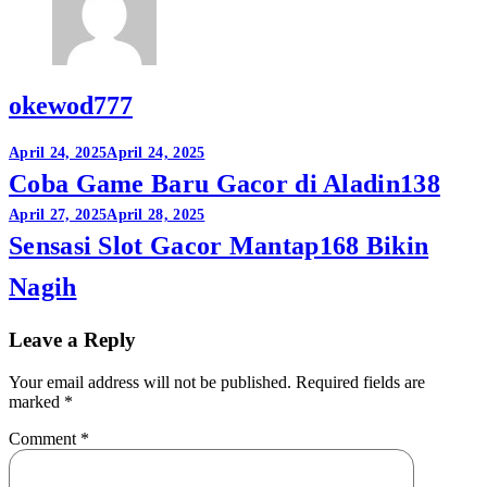
okewod777
Post
April 24, 2025
April 24, 2025
Coba Game Baru Gacor di Aladin138
navigation
April 27, 2025
April 28, 2025
Sensasi Slot Gacor Mantap168 Bikin
Nagih
Leave a Reply
Your email address will not be published.
Required fields are
marked
*
Comment
*