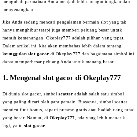
mengubah permainan Anda menjadi lebih menguntungkan dan
menyenangkan.
Jika Anda sedang mencari pengalaman bermain slot yang tak
hanya menghibur tetapi juga memberi peluang besar untuk
meraih kemenangan, Okeplay777 adalah pilihan yang tepat.
Dalam artikel ini, kita akan membahas lebih dalam tentang
keunggulan slot gacor
di Okeplay777 dan bagaimana simbol ini
dapat memperbesar peluang Anda untuk menang besar.
1. Mengenal slot gacor di Okeplay777
Di dunia slot gacor, simbol
scatter
adalah salah satu simbol
yang paling dicari oleh para pemain. Biasanya, simbol scatter
memicu fitur bonus, seperti putaran gratis atau hadiah uang tunai
yang besar. Namun, di
Okeplay777
, ada yang lebih menarik
lagi, yaitu
slot gacor
.