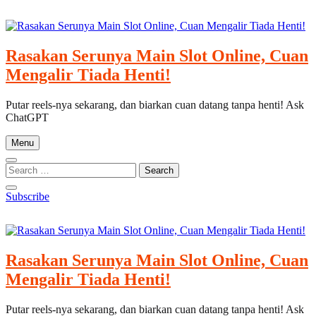
Skip
to
content
Rasakan Serunya Main Slot Online, Cuan
Mengalir Tiada Henti!
Putar reels-nya sekarang, dan biarkan cuan datang tanpa henti! Ask
ChatGPT
Menu
Subscribe
Rasakan Serunya Main Slot Online, Cuan
Mengalir Tiada Henti!
Putar reels-nya sekarang, dan biarkan cuan datang tanpa henti! Ask