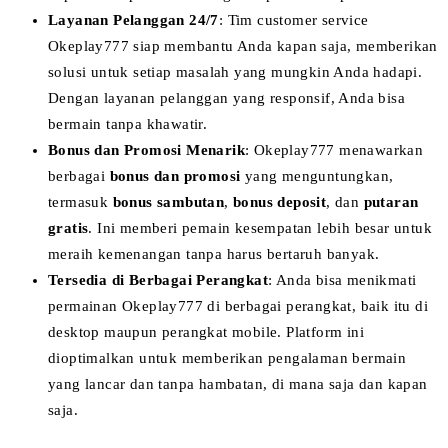
Layanan Pelanggan 24/7
: Tim customer service
Okeplay777 siap membantu Anda kapan saja, memberikan
solusi untuk setiap masalah yang mungkin Anda hadapi.
Dengan layanan pelanggan yang responsif, Anda bisa
bermain tanpa khawatir.
Bonus dan Promosi Menarik
: Okeplay777 menawarkan
berbagai
bonus dan promosi
yang menguntungkan,
termasuk
bonus sambutan
,
bonus deposit
, dan
putaran
gratis
. Ini memberi pemain kesempatan lebih besar untuk
meraih kemenangan tanpa harus bertaruh banyak.
Tersedia di Berbagai Perangkat
: Anda bisa menikmati
permainan Okeplay777 di berbagai perangkat, baik itu di
desktop maupun perangkat mobile. Platform ini
dioptimalkan untuk memberikan pengalaman bermain
yang lancar dan tanpa hambatan, di mana saja dan kapan
saja.