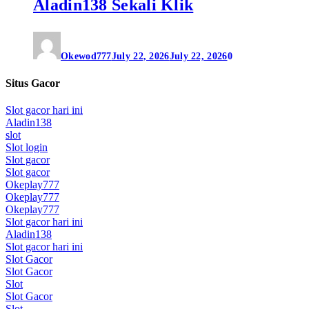
Aladin138 Sekali Klik
Okewod777
July 22, 2026
July 22, 2026
0
Situs Gacor
Slot gacor hari ini
Aladin138
slot
Slot login
Slot gacor
Slot gacor
Okeplay777
Okeplay777
Okeplay777
Slot gacor hari ini
Aladin138
Slot gacor hari ini
Slot Gacor
Slot Gacor
Slot
Slot Gacor
Slot