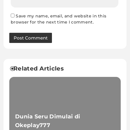
Save my name, email, and website in this
browser for the next time I comment.
Related Articles
Dunia Seru Dimulai di
Okeplay777