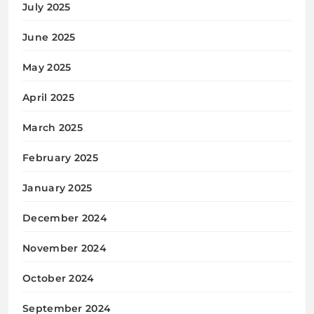
July 2025
June 2025
May 2025
April 2025
March 2025
February 2025
January 2025
December 2024
November 2024
October 2024
September 2024