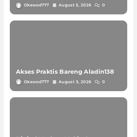
Okewod777
August 5, 2026
0
Akses Praktis Bareng Aladin138
Okewod777
August 3, 2026
0