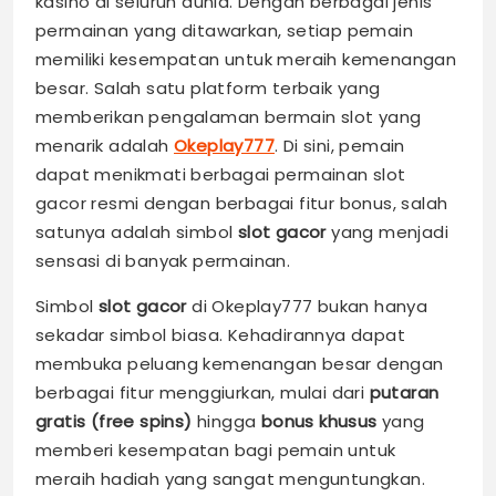
kasino di seluruh dunia. Dengan berbagai jenis
permainan yang ditawarkan, setiap pemain
memiliki kesempatan untuk meraih kemenangan
besar. Salah satu platform terbaik yang
memberikan pengalaman bermain slot yang
menarik adalah
Okeplay777
. Di sini, pemain
dapat menikmati berbagai permainan slot
gacor resmi dengan berbagai fitur bonus, salah
satunya adalah simbol
slot gacor
yang menjadi
sensasi di banyak permainan.
Simbol
slot gacor
di Okeplay777 bukan hanya
sekadar simbol biasa. Kehadirannya dapat
membuka peluang kemenangan besar dengan
berbagai fitur menggiurkan, mulai dari
putaran
gratis (free spins)
hingga
bonus khusus
yang
memberi kesempatan bagi pemain untuk
meraih hadiah yang sangat menguntungkan.