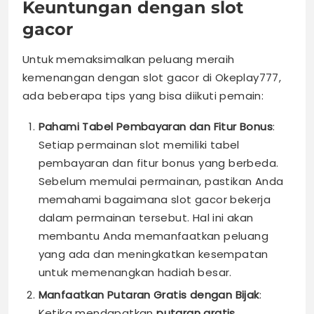
Keuntungan dengan slot
gacor
Untuk memaksimalkan peluang meraih
kemenangan dengan slot gacor di Okeplay777,
ada beberapa tips yang bisa diikuti pemain:
Pahami Tabel Pembayaran dan Fitur Bonus
:
Setiap permainan slot memiliki tabel
pembayaran dan fitur bonus yang berbeda.
Sebelum memulai permainan, pastikan Anda
memahami bagaimana slot gacor bekerja
dalam permainan tersebut. Hal ini akan
membantu Anda memanfaatkan peluang
yang ada dan meningkatkan kesempatan
untuk memenangkan hadiah besar.
Manfaatkan Putaran Gratis dengan Bijak
:
Ketika mendapatkan
putaran gratis
,