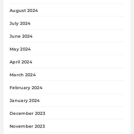
August 2024
July 2024
June 2024
May 2024
April 2024
March 2024
February 2024
January 2024
December 2023
November 2023