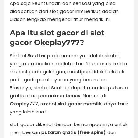
Apa saja keuntungan dan sensasi yang bisa
didapatkan dari slot gacor ini? Berikut adalah
ulasan lengkap mengenai fitur menarik ini.
Apa Itu slot gacor di slot
gacor Okeplay777?
Simbol
Scatter
pada umumnya adalah simbol
yang memberikan hadiah atau fitur bonus ketika
muncul pada gulungan, meskipun tidak terletak
pada garis pembayaran yang berurutan.
Biasanya, simbol Scatter dapat memicu
putaran
gratis
atau
permainan bonus
. Namun, di
Okeplay777
, simbol
slot gacor
memiliki daya tarik
yang lebih kuat.
slot gacor dikenal dengan kemampuannya untuk
memberikan
putaran gratis (free spins)
dan