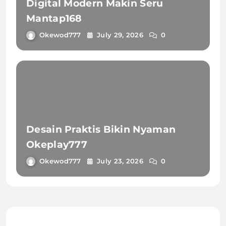
Digital Modern Makin Seru
Mantap168
Okewod777
July 29, 2026
0
Desain Praktis Bikin Nyaman
Okeplay777
Okewod777
July 23, 2026
0