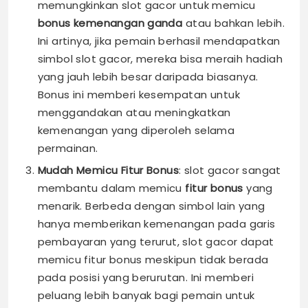
memungkinkan slot gacor untuk memicu
bonus kemenangan ganda
atau bahkan lebih.
Ini artinya, jika pemain berhasil mendapatkan
simbol slot gacor, mereka bisa meraih hadiah
yang jauh lebih besar daripada biasanya.
Bonus ini memberi kesempatan untuk
menggandakan atau meningkatkan
kemenangan yang diperoleh selama
permainan.
Mudah Memicu Fitur Bonus
: slot gacor sangat
membantu dalam memicu
fitur bonus
yang
menarik. Berbeda dengan simbol lain yang
hanya memberikan kemenangan pada garis
pembayaran yang terurut, slot gacor dapat
memicu fitur bonus meskipun tidak berada
pada posisi yang berurutan. Ini memberi
peluang lebih banyak bagi pemain untuk