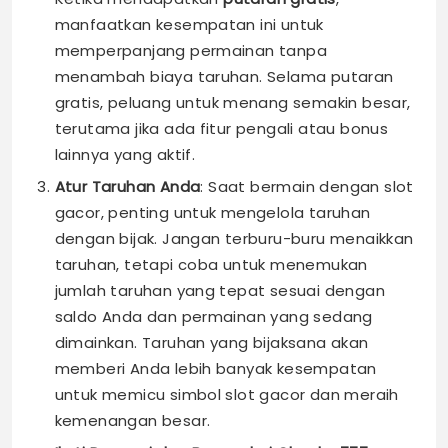
manfaatkan kesempatan ini untuk
memperpanjang permainan tanpa
menambah biaya taruhan. Selama putaran
gratis, peluang untuk menang semakin besar,
terutama jika ada fitur pengali atau bonus
lainnya yang aktif.
Atur Taruhan Anda
: Saat bermain dengan slot
gacor, penting untuk mengelola taruhan
dengan bijak. Jangan terburu-buru menaikkan
taruhan, tetapi coba untuk menemukan
jumlah taruhan yang tepat sesuai dengan
saldo Anda dan permainan yang sedang
dimainkan. Taruhan yang bijaksana akan
memberi Anda lebih banyak kesempatan
untuk memicu simbol slot gacor dan meraih
kemenangan besar.