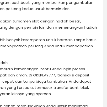
ogram cashback, yang memberikan pengembalian
kan peluang kedua untuk bermain dan
adakan turnamen slot dengan hadiah besar,
aing dengan pemain lain dan memenangkan hadiah
ebih banyak kesempatan untuk bermain tanpa harus
s meningkatkan peluang Anda untuk mendapatkan
udah
n meraih kemenangan, tentu Anda ingin proses
pat dan aman. Di OKEPLAY777, transaksi deposit
an cepat dan tanpa biaya tambahan. Anda dapat
 yang tersedia, termasuk transfer bank lokal,
aran lainnya yang nyaman.
an cepat, memungkinkan Anda untuk menikmati