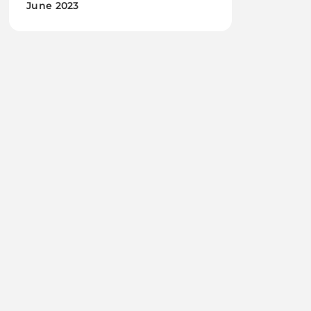
June 2023