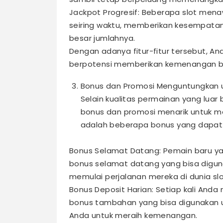
Jackpot Progresif: Beberapa slot mena
seiring waktu, memberikan kesempata
besar jumlahnya.
Dengan adanya fitur-fitur tersebut, A
berpotensi memberikan kemenangan b
Bonus dan Promosi Menguntungkan 
Selain kualitas permainan yang lua
bonus dan promosi menarik untuk 
adalah beberapa bonus yang dapat 
Bonus Selamat Datang: Pemain baru y
bonus selamat datang yang bisa digu
memulai perjalanan mereka di dunia slo
Bonus Deposit Harian: Setiap kali And
bonus tambahan yang bisa digunakan u
Anda untuk meraih kemenangan.