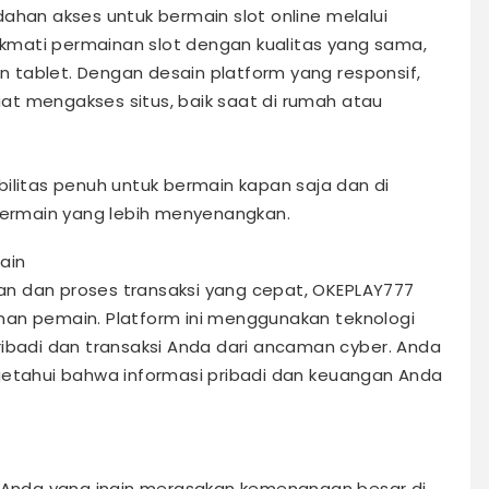
han akses untuk bermain slot online melalui
kmati permainan slot dengan kualitas yang sama,
n tablet. Dengan desain platform yang responsif,
at mengakses situs, baik saat di rumah atau
ilitas penuh untuk bermain kapan saja dan di
ermain yang lebih menyenangkan.
ain
an dan proses transaksi yang cepat, OKEPLAY777
n pemain. Platform ini menggunakan teknologi
pribadi dan transaksi Anda dari ancaman cyber. Anda
tahui bahwa informasi pribadi dan keuangan Anda
i Anda yang ingin merasakan kemenangan besar di