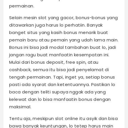
permainan.
Selain mesin slot yang gacor, bonus-bonus yang
ditawarkan juga harus lo perhatiin. Banyak
banget situs yang kasih bonus menarik buat
pemain baru atau pemain yang udah lama main.
Bonus ini bisa jadi modal tambahan buat lo, jadi
jangan ragu buat manfaatin kesempatan ini.
Mulai dari bonus deposit, free spin, atau
cashback, semua itu bisa jadi penyelamat di
tengah permainan. Tapi, inget ya, setiap bonus
pasti ada syarat dan ketentuannya. Pastikan lo
baca dengan teliti supaya nggak ada yang
kelewat dan lo bisa manfaatin bonus dengan
maksimal.
Tentu aja, meskipun slot online itu asyik dan bisa
bawa banyak keuntungan, lo tetep harus main