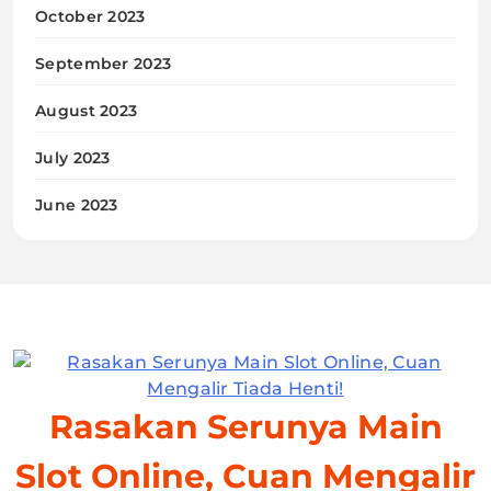
October 2023
September 2023
August 2023
July 2023
June 2023
Rasakan Serunya Main
Slot Online, Cuan Mengalir