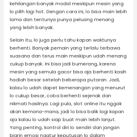
kehilangan banyak modal meskipun mesin yang
lo pilih lagi hot. Dengan cara ini, lo bisa main lebih
lama dan tentunya punya peluang menang
yang lebih banyak.
Selain itu, lo juga perlu tahu kapan waktunya
berhenti. Banyak pemain yang terlalu terbawa
suasana dan terus main meskipun udah menang
cukup banyak. Ini bisa jadi bumerang, karena
mesin yang semula gacor bisa aja berhenti kasih
hadiah besar setelah beberapa putaran. Jadi,
kalau lo udah dapet kemenangan yang menurut
lo cukup besar, coba berhenti sejenak dan
nikmati hasilnya. Lagi pula, slot online itu nggak
akan kemana-mana, jadi lo bisa balik lagi kapan
aja kalau lo udah siap buat main lebih lanjut.
Yang penting, kontrol diri lo sendiri dan jangan
biarin emosi ngatur keputusan lo dalam