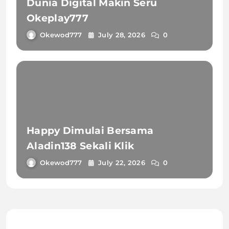
Dunia Digital Makin Seru
Okeplay777
Okewod777
July 28, 2026
0
Happy Dimulai Bersama
Aladin138 Sekali Klik
Okewod777
July 22, 2026
0