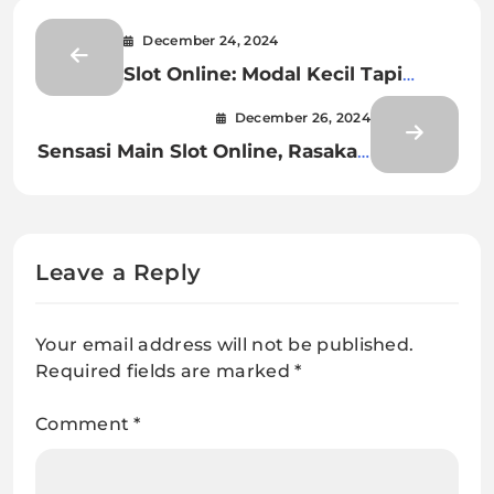
December 24, 2024
Slot Online: Modal Kecil Tapi
Kejutan Jackpotnya Bikin Hati
December 26, 2024
Berdebar!
Sensasi Main Slot Online, Rasakan
Cuan Mengalir Tanpa Henti!
Leave a Reply
Your email address will not be published.
Required fields are marked
*
Comment
*