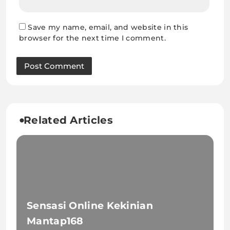
Save my name, email, and website in this
browser for the next time I comment.
Related Articles
Sensasi Online Kekinian
Mantap168