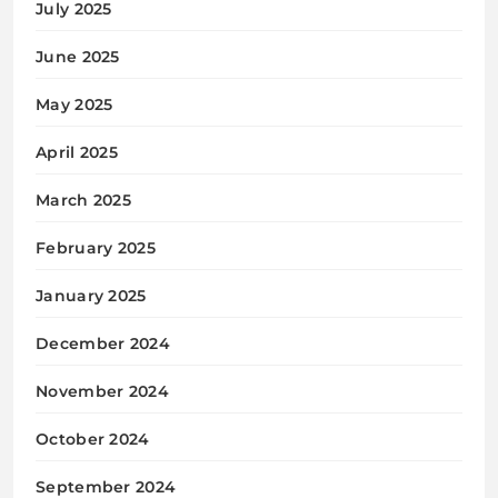
July 2025
June 2025
May 2025
April 2025
March 2025
February 2025
January 2025
December 2024
November 2024
October 2024
September 2024