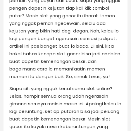
pemain yang doyan cari cuan. Siapa yang nggak
pengen dapetin kejutan tiap kali klik tombol
putar? Mesin slot yang gacor itu ibarat temen
yang nggak pernah ngecewain, selalu ada
kejutan yang bikin hati deg-degan. Nah, kalau lo
lagi pengen banget ngerasain sensasi jackpot,
artikel ini pas banget buat lo baca. Di sini, kita
bakal bahas kenapa slot gacor bisa jadi andalan
buat dapetin kemenangan besar, dan
bagaimana cara lo memanfaatin momen-
momen itu dengan baik. So, simak terus, ya!
Siapa sih yang nggak kenal sama slot online?
Jelas, hampir semua orang udah ngerasain
gimana serunya mainin mesin ini. Apalagi kalau lo
lagi beruntung, setiap putaran bisa jadi peluang
buat dapetin kemenangan besar. Mesin slot
gacor itu kayak mesin keberuntungan yang