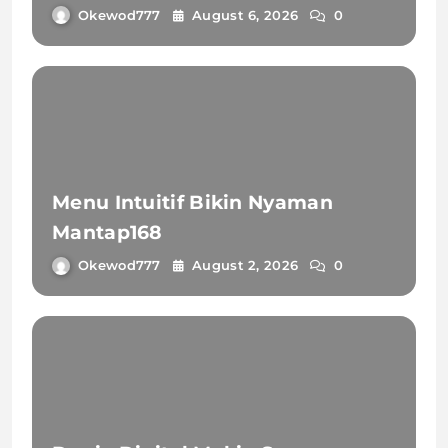
Okewod777
August 6, 2026
0
Menu Intuitif Bikin Nyaman
Mantap168
Okewod777
August 2, 2026
0