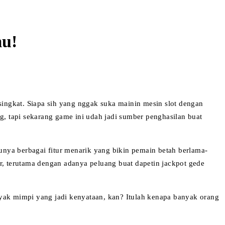
mu!
singkat. Siapa sih yang nggak suka mainin mesin slot dengan
g, tapi sekarang game ini udah jadi sumber penghasilan buat
punya berbagai fitur menarik yang bikin pemain betah berlama-
er, terutama dengan adanya peluang buat dapetin jackpot gede
 kayak mimpi yang jadi kenyataan, kan? Itulah kenapa banyak orang