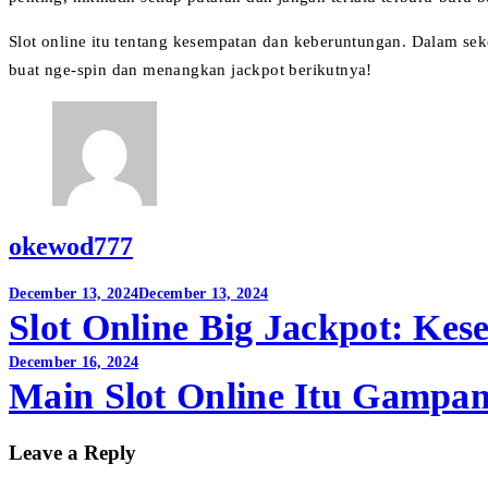
Slot online itu tentang kesempatan dan keberuntungan. Dalam seke
buat nge-spin dan menangkan jackpot berikutnya!
okewod777
Post
December 13, 2024
December 13, 2024
Slot Online Big Jackpot: Ke
navigation
December 16, 2024
Main Slot Online Itu Gampang
Leave a Reply