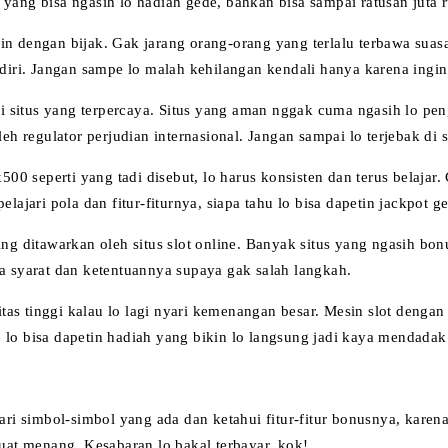
 yang bisa ngasih lo hadiah gede, bahkan bisa sampai ratusan juta
ain dengan bijak. Gak jarang orang-orang yang terlalu terbawa su
ndiri. Jangan sampe lo malah kehilangan kendali hanya karena ingin
i situs yang terpercaya. Situs yang aman nggak cuma ngasih lo pen
leh regulator perjudian internasional. Jangan sampai lo terjebak di 
0 seperti yang tadi disebut, lo harus konsisten dan terus belajar.
elajari pola dan fitur-fiturnya, siapa tahu lo bisa dapetin jackpot 
 ditawarkan oleh situs slot online. Banyak situs yang ngasih bon
 syarat dan ketentuannya supaya gak salah langkah.
litas tinggi kalau lo lagi nyari kemenangan besar. Mesin slot dengan
 lo bisa dapetin hadiah yang bikin lo langsung jadi kaya mendadak
ajari simbol-simbol yang ada dan ketahui fitur-fitur bonusnya, kare
buat menang. Kesabaran lo bakal terbayar, kok!