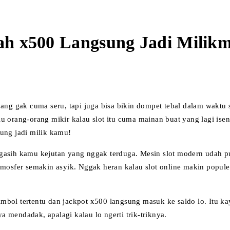
iah x500 Langsung Jadi Milik
ang gak cuma seru, tapi juga bisa bikin dompet tebal dalam waktu 
u orang-orang mikir kalau slot itu cuma mainan buat yang lagi isen
sung jadi milik kamu!
sa ngasih kamu kejutan yang nggak terduga. Mesin slot modern udah 
atmosfer semakin asyik. Nggak heran kalau slot online makin popul
l-simbol tertentu dan jackpot x500 langsung masuk ke saldo lo. Itu
ya mendadak, apalagi kalau lo ngerti trik-triknya.