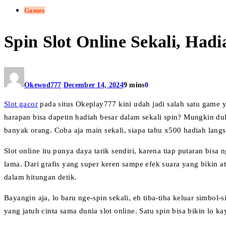
Games
Spin Slot Online Sekali, Had
Okewod777
December 14, 2024
9 mins
0
Slot gacor
pada situs Okeplay777 kini udah jadi salah satu game y
harapan bisa dapetin hadiah besar dalam sekali spin? Mungkin dul
banyak orang. Coba aja main sekali, siapa tahu x500 hadiah lang
Slot online itu punya daya tarik sendiri, karena tiap putaran bi
lama. Dari grafis yang super keren sampe efek suara yang bikin 
dalam hitungan detik.
Bayangin aja, lo baru nge-spin sekali, eh tiba-tiba keluar simbo
yang jatuh cinta sama dunia slot online. Satu spin bisa bikin lo ka