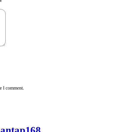
*
me I comment.
Mantap168