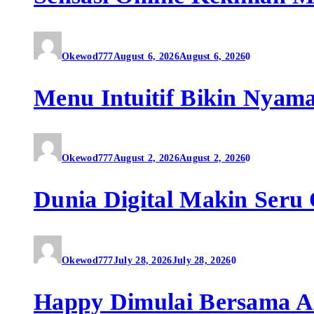
Okewod777
August 6, 2026
August 6, 2026
0
Menu Intuitif Bikin Nya
Okewod777
August 2, 2026
August 2, 2026
0
Dunia Digital Makin Seru
Okewod777
July 28, 2026
July 28, 2026
0
Happy Dimulai Bersama Al