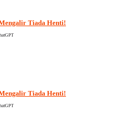
Mengalir Tiada Henti!
 ChatGPT
Mengalir Tiada Henti!
 ChatGPT