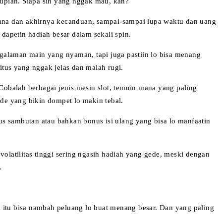
 rupiah. Siapa sih yang nggak mau, kan?
asana dan akhirnya kecanduan, sampai-sampai lupa waktu dan uang
 dapetin hadiah besar dalam sekali spin.
galaman main yang nyaman, tapi juga pastiin lo bisa menang
situs yang nggak jelas dan malah rugi.
 Cobalah berbagai jenis mesin slot, temuin mana yang paling
gede yang bikin dompet lo makin tebal.
us sambutan atau bahkan bonus isi ulang yang bisa lo manfaatin
 volatilitas tinggi sering ngasih hadiah yang gede, meski dengan
.
na itu bisa nambah peluang lo buat menang besar. Dan yang paling