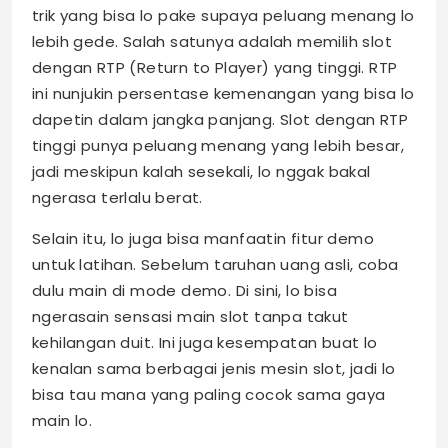
trik yang bisa lo pake supaya peluang menang lo
lebih gede. Salah satunya adalah memilih slot
dengan RTP (Return to Player) yang tinggi. RTP
ini nunjukin persentase kemenangan yang bisa lo
dapetin dalam jangka panjang. Slot dengan RTP
tinggi punya peluang menang yang lebih besar,
jadi meskipun kalah sesekali, lo nggak bakal
ngerasa terlalu berat.
Selain itu, lo juga bisa manfaatin fitur demo
untuk latihan. Sebelum taruhan uang asli, coba
dulu main di mode demo. Di sini, lo bisa
ngerasain sensasi main slot tanpa takut
kehilangan duit. Ini juga kesempatan buat lo
kenalan sama berbagai jenis mesin slot, jadi lo
bisa tau mana yang paling cocok sama gaya
main lo.