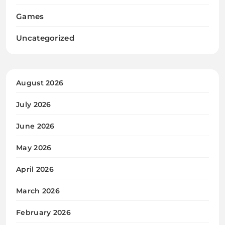
Games
Uncategorized
August 2026
July 2026
June 2026
May 2026
April 2026
March 2026
February 2026