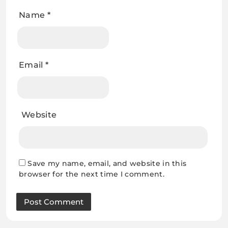
Name
*
Email
*
Website
Save my name, email, and website in this
browser for the next time I comment.