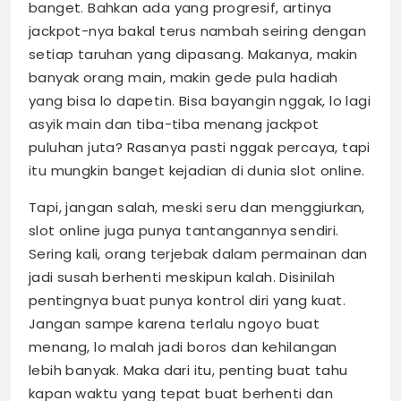
banget. Bahkan ada yang progresif, artinya
jackpot-nya bakal terus nambah seiring dengan
setiap taruhan yang dipasang. Makanya, makin
banyak orang main, makin gede pula hadiah
yang bisa lo dapetin. Bisa bayangin nggak, lo lagi
asyik main dan tiba-tiba menang jackpot
puluhan juta? Rasanya pasti nggak percaya, tapi
itu mungkin banget kejadian di dunia slot online.
Tapi, jangan salah, meski seru dan menggiurkan,
slot online juga punya tantangannya sendiri.
Sering kali, orang terjebak dalam permainan dan
jadi susah berhenti meskipun kalah. Disinilah
pentingnya buat punya kontrol diri yang kuat.
Jangan sampe karena terlalu ngoyo buat
menang, lo malah jadi boros dan kehilangan
lebih banyak. Maka dari itu, penting buat tahu
kapan waktu yang tepat buat berhenti dan