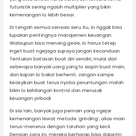
futuristik sering ngasih multiplier yang bikin
kemenangan lo lebih besar.
Di tengah semua sensasi seru itu, lo nggak bisa
lupakan pentingnya manajemen keuangan.
Walaupun bisa menang gede, lo harus tetep
inget buat ngejaga supaya jangan kecanduan.
Tentukan batasan buat diri sendiri, mulai dari
seberapa banyak uang yang lo siapin buat main,
dan kapan lo bakal berhenti. Jangan sampe
keasyikan buat terus nyoba peruntungan malah
bikin lo kehilangan kontrol dan merusak
keuangan pribadi.
Di sisi lain, banyak juga pemain yang ngejar
kemenangan lewat metode ‘grinding’, alias main
terus-menerus dengan taruhan yang kecil.
Dengan cara ini, mereka berharap bisa dapetin