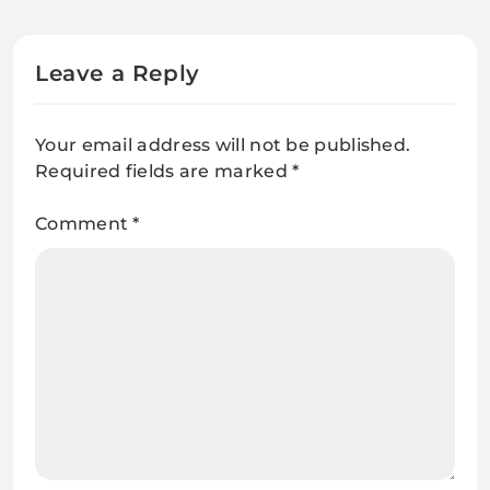
Leave a Reply
Your email address will not be published.
Required fields are marked
*
Comment
*