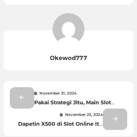
Okewod777
November 21, 2024
Pakai Strategi Jitu, Main Slot
Online Jadi Lebih
November 23, 2024
Menguntungkan!
Dapetin X500 di Slot Online Itu
Nyata, Cobain Sekarang Juga!