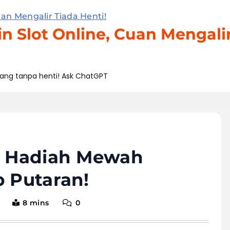
n Slot Online, Cuan Mengali
tang tanpa henti! Ask ChatGPT
e, Hadiah Mewah
p Putaran!
8 mins
0