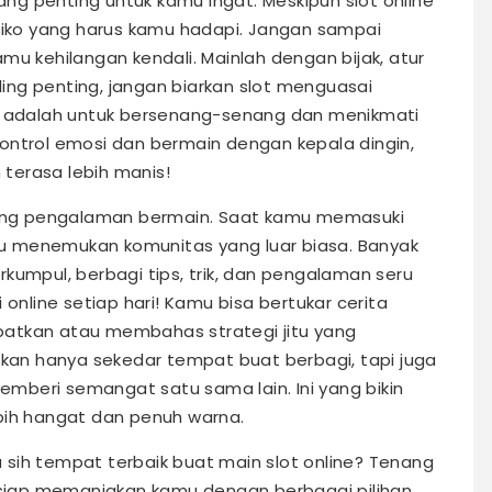
yang penting untuk kamu ingat. Meskipun slot online
isiko yang harus kamu hadapi. Jangan sampai
mu kehilangan kendali. Mainlah dengan bijak, atur
ng penting, jangan biarkan slot menguasai
in adalah untuk bersenang-senang dan menikmati
ontrol emosi dan bermain dengan kepala dingin,
terasa lebih manis!
ntang pengalaman bermain. Saat kamu memasuki
amu menemukan komunitas yang luar biasa. Banyak
kumpul, berbagi tips, trik, dan pengalaman seru
 online setiap hari! Kamu bisa bertukar cerita
atkan atau membahas strategi jitu yang
an hanya sekedar tempat buat berbagi, tapi juga
beri semangat satu sama lain. Ini yang bikin
bih hangat dan penuh warna.
sih tempat terbaik buat main slot online? Tenang
g siap memanjakan kamu dengan berbagai pilihan