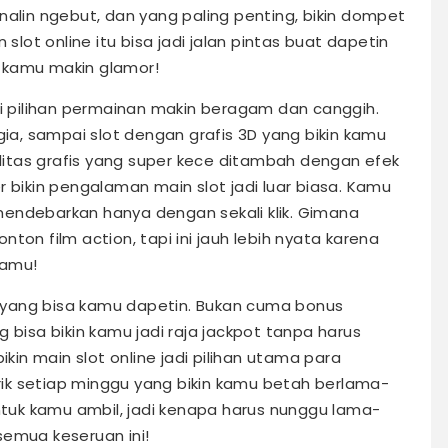
nalin ngebut, dan yang paling penting, bikin dompet
 slot online itu bisa jadi jalan pintas buat dapetin
 kamu makin glamor!
ni pilihan permainan makin beragam dan canggih.
gia, sampai slot dengan grafis 3D yang bikin kamu
ualitas grafis yang super kece ditambah dengan efek
r bikin pengalaman main slot jadi luar biasa. Kamu
endebarkan hanya dengan sekali klik. Gimana
ton film action, tapi ini jauh lebih nyata karena
kamu!
 yang bisa kamu dapetin. Bukan cuma bonus
 bisa bikin kamu jadi raja jackpot tanpa harus
ikin main slot online jadi pilihan utama para
ik setiap minggu yang bikin kamu betah berlama-
untuk kamu ambil, jadi kenapa harus nunggu lama-
semua keseruan ini!