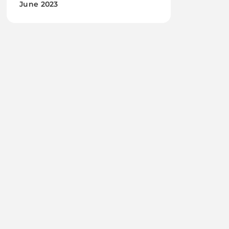
June 2023