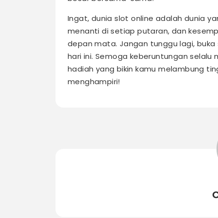
Ingat, dunia slot online adalah dunia
menanti di setiap putaran, dan kesem
depan mata. Jangan tunggu lagi, buka 
hari ini. Semoga keberuntungan selal
hadiah yang bikin kamu melambung tin
menghampiri!