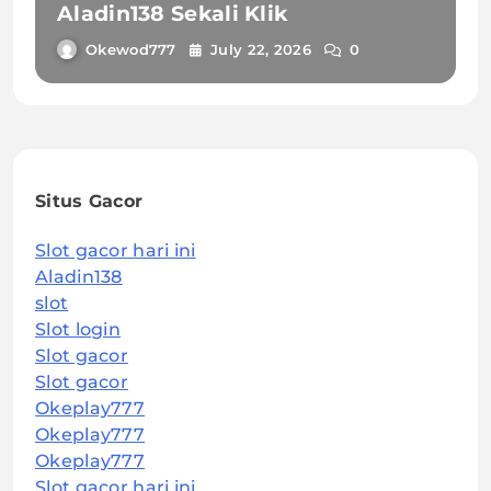
Aladin138 Sekali Klik
Okewod777
July 22, 2026
0
Situs Gacor
Slot gacor hari ini
Aladin138
slot
Slot login
Slot gacor
Slot gacor
Okeplay777
Okeplay777
Okeplay777
Slot gacor hari ini