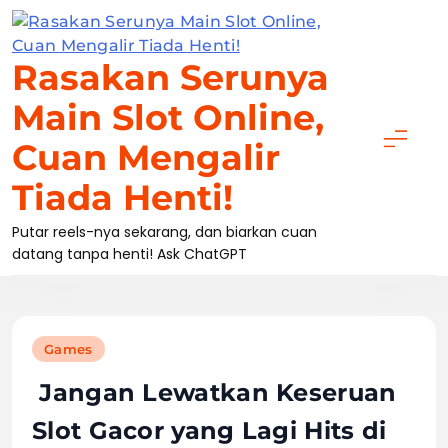
Skip
to
content
Rasakan Serunya
Main Slot Online,
Cuan Mengalir
Tiada Henti!
Putar reels-nya sekarang, dan biarkan cuan
datang tanpa henti! Ask ChatGPT
Games
Jangan Lewatkan Keseruan
Slot Gacor yang Lagi Hits di