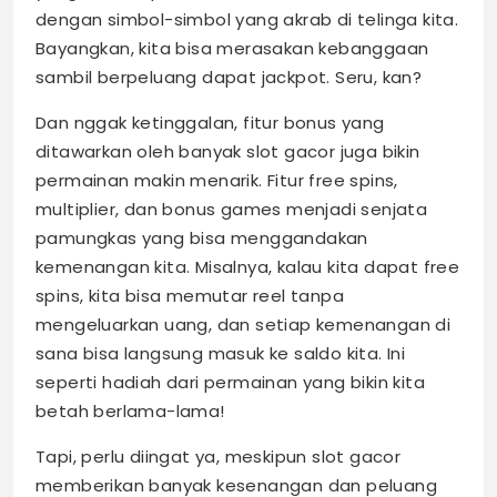
dengan simbol-simbol yang akrab di telinga kita.
Bayangkan, kita bisa merasakan kebanggaan
sambil berpeluang dapat jackpot. Seru, kan?
Dan nggak ketinggalan, fitur bonus yang
ditawarkan oleh banyak slot gacor juga bikin
permainan makin menarik. Fitur free spins,
multiplier, dan bonus games menjadi senjata
pamungkas yang bisa menggandakan
kemenangan kita. Misalnya, kalau kita dapat free
spins, kita bisa memutar reel tanpa
mengeluarkan uang, dan setiap kemenangan di
sana bisa langsung masuk ke saldo kita. Ini
seperti hadiah dari permainan yang bikin kita
betah berlama-lama!
Tapi, perlu diingat ya, meskipun slot gacor
memberikan banyak kesenangan dan peluang