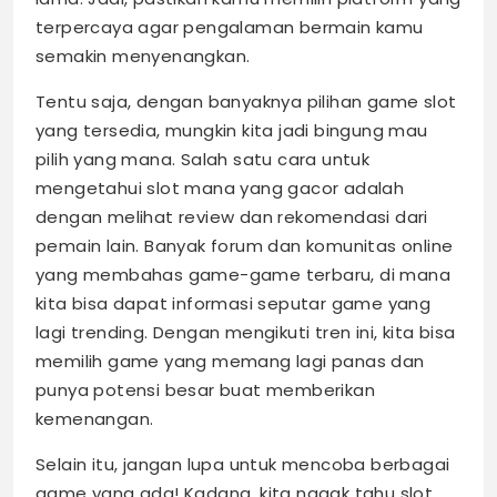
terpercaya agar pengalaman bermain kamu
semakin menyenangkan.
Tentu saja, dengan banyaknya pilihan game slot
yang tersedia, mungkin kita jadi bingung mau
pilih yang mana. Salah satu cara untuk
mengetahui slot mana yang gacor adalah
dengan melihat review dan rekomendasi dari
pemain lain. Banyak forum dan komunitas online
yang membahas game-game terbaru, di mana
kita bisa dapat informasi seputar game yang
lagi trending. Dengan mengikuti tren ini, kita bisa
memilih game yang memang lagi panas dan
punya potensi besar buat memberikan
kemenangan.
Selain itu, jangan lupa untuk mencoba berbagai
game yang ada! Kadang, kita nggak tahu slot