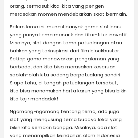
orang, termasuk kita-kita yang pengen
merasakan momen mendebarkan saat bermain.
Belum lama ini, muncul banyak game slot baru
yang punya tema menarik dan fitur-fitur inovatif.
Misalnya, slot dengan tema petualangan atau
bahkan yang terinspirasi dari film blockbuster.
Setiap game menawarkan pengalaman yang
berbeda, dan kita bisa merasakan keseruan
seolah-olah kita sedang berpetualang sendiri.
Siapa tahu, di tengah petualangan tersebut,
kita bisa menemukan harta karun yang bisa bikin
kita tajir mendadak!
Ngomong-ngomong tentang tema, ada juga
slot yang mengusung tema budaya lokal yang
bikin kita semakin bangga. Misalnya, ada slot
yang menampilkan keindahan alam Indonesia