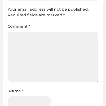
Your email address will not be published.
Required fields are marked
*
Comment
*
Name
*