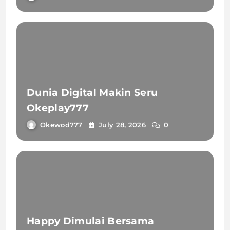
Dunia Digital Makin Seru
Okeplay777
Okewod777
July 28, 2026
0
Happy Dimulai Bersama