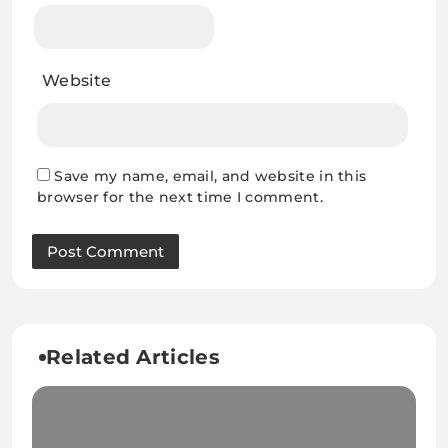
Website
Save my name, email, and website in this
browser for the next time I comment.
Related Articles