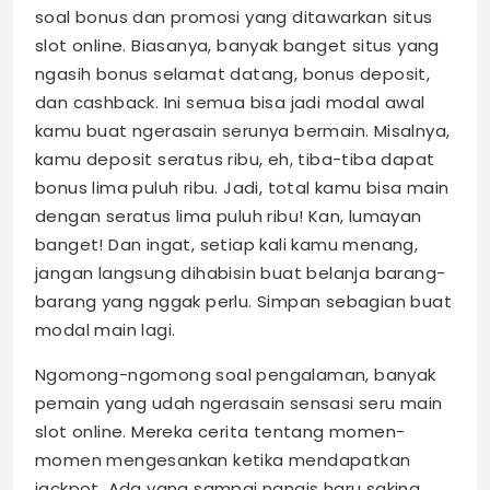
soal bonus dan promosi yang ditawarkan situs
slot online. Biasanya, banyak banget situs yang
ngasih bonus selamat datang, bonus deposit,
dan cashback. Ini semua bisa jadi modal awal
kamu buat ngerasain serunya bermain. Misalnya,
kamu deposit seratus ribu, eh, tiba-tiba dapat
bonus lima puluh ribu. Jadi, total kamu bisa main
dengan seratus lima puluh ribu! Kan, lumayan
banget! Dan ingat, setiap kali kamu menang,
jangan langsung dihabisin buat belanja barang-
barang yang nggak perlu. Simpan sebagian buat
modal main lagi.
Ngomong-ngomong soal pengalaman, banyak
pemain yang udah ngerasain sensasi seru main
slot online. Mereka cerita tentang momen-
momen mengesankan ketika mendapatkan
jackpot. Ada yang sampai nangis haru saking