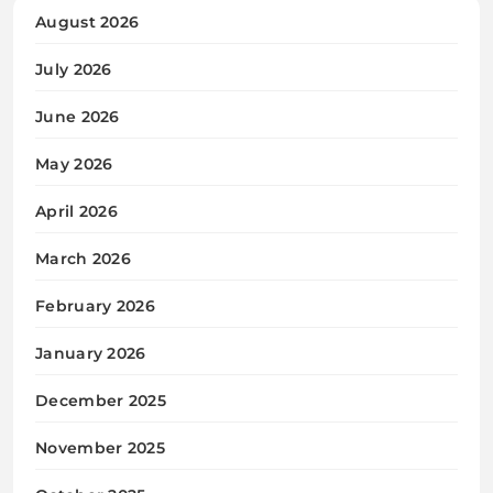
August 2026
July 2026
June 2026
May 2026
April 2026
March 2026
February 2026
January 2026
December 2025
November 2025