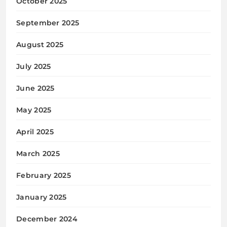
October 2025
September 2025
August 2025
July 2025
June 2025
May 2025
April 2025
March 2025
February 2025
January 2025
December 2024