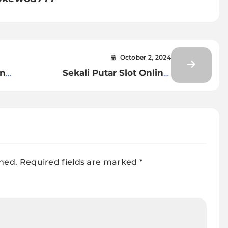
October 2, 2024
an
Sekali Putar Slot Online,
adiah
Jackpot Puluhan Juta
Langsung Nyangkut!
shed.
Required fields are marked
*