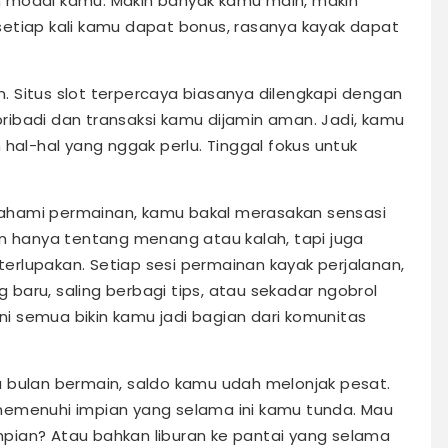
 modal kamu. Makin banyak kamu main, makin
etiap kali kamu dapat bonus, rasanya kayak dapat
 Situs slot terpercaya biasanya dilengkapi dengan
ibadi dan transaksi kamu dijamin aman. Jadi, kamu
 hal-hal yang nggak perlu. Tinggal fokus untuk
ahami permainan, kamu bakal merasakan sensasi
an hanya tentang menang atau kalah, tapi juga
rlupakan. Setiap sesi permainan kayak perjalanan,
baru, saling berbagi tips, atau sekadar ngobrol
 semua bikin kamu jadi bagian dari komunitas
 bulan bermain, saldo kamu udah melonjak pesat.
memenuhi impian yang selama ini kamu tunda. Mau
 impian? Atau bahkan liburan ke pantai yang selama