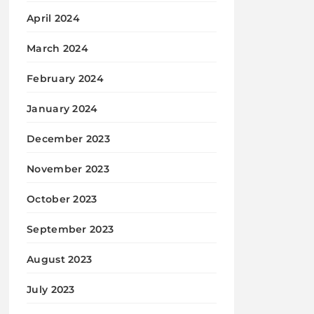
April 2024
March 2024
February 2024
January 2024
December 2023
November 2023
October 2023
September 2023
August 2023
July 2023