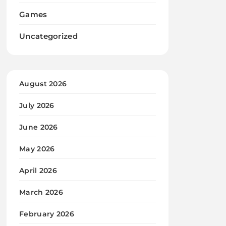
Games
Uncategorized
August 2026
July 2026
June 2026
May 2026
April 2026
March 2026
February 2026