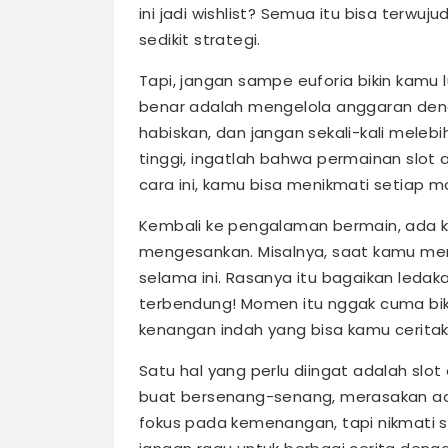
ini jadi wishlist? Semua itu bisa ter
sedikit strategi.
Tapi, jangan sampe euforia bikin kamu l
benar adalah mengelola anggaran deng
habiskan, dan jangan sekali-kali melebi
tinggi, ingatlah bahwa permainan slot 
cara ini, kamu bisa menikmati setiap 
Kembali ke pengalaman bermain, ada
mengesankan. Misalnya, saat kamu me
selama ini. Rasanya itu bagaikan ledak
terbendung! Momen itu nggak cuma bik
kenangan indah yang bisa kamu cerit
Satu hal yang perlu diingat adalah slot
buat bersenang-senang, merasakan adre
fokus pada kemenangan, tapi nikmati se