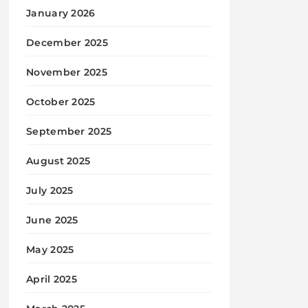
January 2026
December 2025
November 2025
October 2025
September 2025
August 2025
July 2025
June 2025
May 2025
April 2025