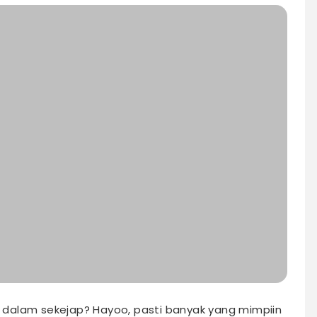
ir dalam sekejap? Hayoo, pasti banyak yang mimpiin