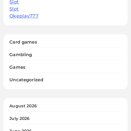
Slot
Slot
Okeplay777
Card games
Gambling
Games
Uncategorized
August 2026
July 2026