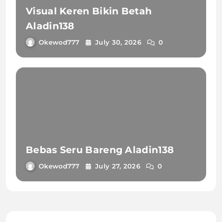
Visual Keren Bikin Betah
Aladin138
Okewod777
July 30, 2026
0
Bebas Seru Bareng Aladin138
Okewod777
July 27, 2026
0