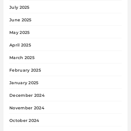
July 2025
June 2025
May 2025
April 2025
March 2025
February 2025
January 2025
December 2024
November 2024
October 2024