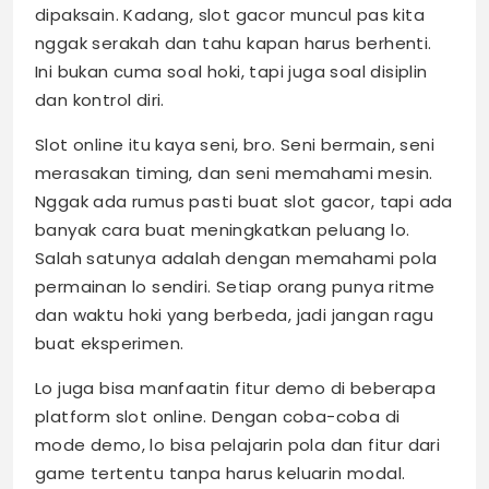
dipaksain. Kadang, slot gacor muncul pas kita
nggak serakah dan tahu kapan harus berhenti.
Ini bukan cuma soal hoki, tapi juga soal disiplin
dan kontrol diri.
Slot online itu kaya seni, bro. Seni bermain, seni
merasakan timing, dan seni memahami mesin.
Nggak ada rumus pasti buat slot gacor, tapi ada
banyak cara buat meningkatkan peluang lo.
Salah satunya adalah dengan memahami pola
permainan lo sendiri. Setiap orang punya ritme
dan waktu hoki yang berbeda, jadi jangan ragu
buat eksperimen.
Lo juga bisa manfaatin fitur demo di beberapa
platform slot online. Dengan coba-coba di
mode demo, lo bisa pelajarin pola dan fitur dari
game tertentu tanpa harus keluarin modal.