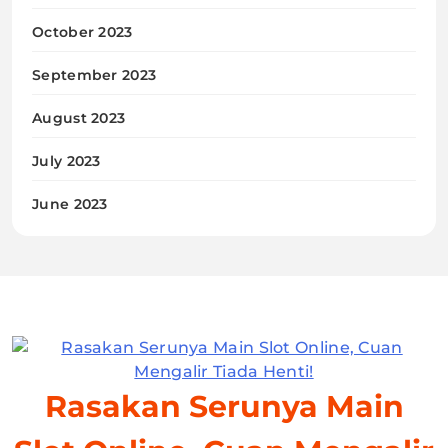
October 2023
September 2023
August 2023
July 2023
June 2023
Rasakan Serunya Main