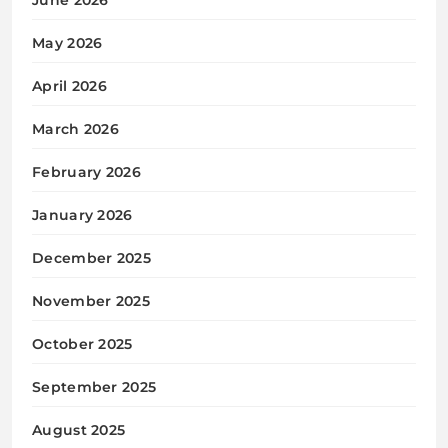
June 2026
May 2026
April 2026
March 2026
February 2026
January 2026
December 2025
November 2025
October 2025
September 2025
August 2025