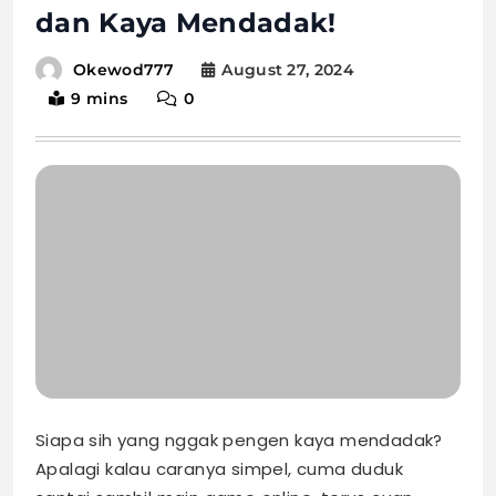
dan Kaya Mendadak!
August 27, 2024
Okewod777
9 mins
0
Siapa sih yang nggak pengen kaya mendadak?
Apalagi kalau caranya simpel, cuma duduk