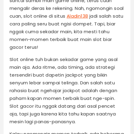
santai sambil main game online, terus cuan
mengalir deras ke rekening. Nah, ngomongin soal
cuan, slot online di situs
Aladin138
jadi salah satu
cara paling seru buat ngisi dompet. Tapi, biar
nggak cuma sekadar main, kita mesti tahu
momen-momen terbaik buat main slot biar
gacor terus!
Slot online tuh bukan sekadar game yang asal
main aja. Ada ritme, ada timing, ada strategi
tersendiri buat dapetin jackpot yang bikin
senyum lebar sampai telinga. Dan salah satu
rahasia buat ngehajar jackpot adalah dengan
paham kapan momen terbaik buat nge-spin.
Slot gacor itu nggak datang dari asal pencet
aja, tapi juga karena kita tahu kapan saatnya
mesin lagi panas-panasnya.
Kalau ngomongin momen terbaik, ada beberapa