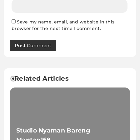
Save my name, email, and website in this
browser for the next time I comment.
Related Articles
Studio Nyaman Bareng
Mantap168