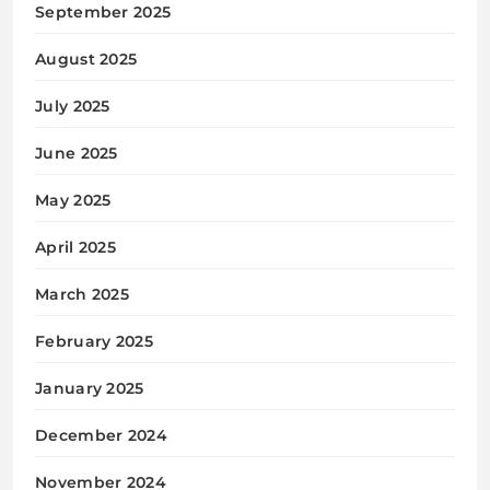
September 2025
August 2025
July 2025
June 2025
May 2025
April 2025
March 2025
February 2025
January 2025
December 2024
November 2024