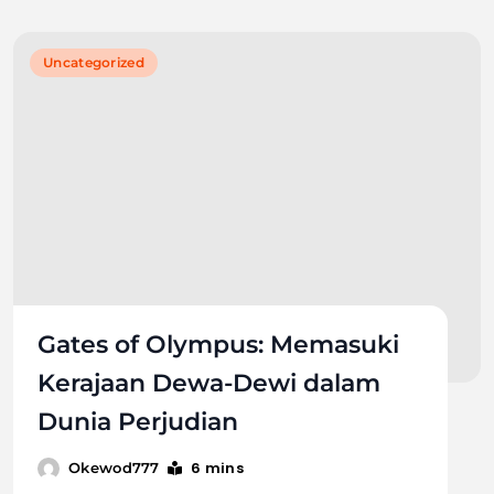
Uncategorized
Gates of Olympus: Memasuki
Kerajaan Dewa-Dewi dalam
Dunia Perjudian
6 mins
Okewod777