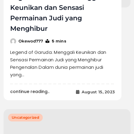
Keunikan dan Sensasi
Permainan Judi yang
Menghibur
5 mins
Okewod777
Legend of Garuda: Menggali Keunikan dan
Sensasi Permainan Judi yang Menghibur
Pengenalan Dalam dunia permainan judi
yang…
continue reading..
August 15, 2023
Uncategorized