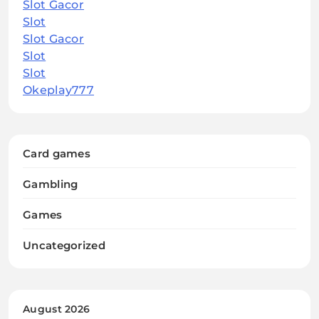
Slot Gacor
Slot
Slot Gacor
Slot
Slot
Okeplay777
Card games
Gambling
Games
Uncategorized
August 2026