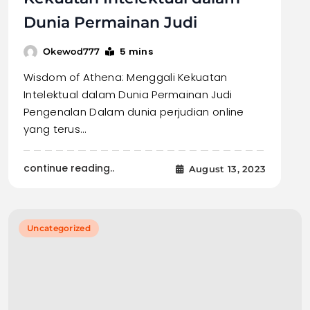
Dunia Permainan Judi
5 mins
Okewod777
Wisdom of Athena: Menggali Kekuatan
Intelektual dalam Dunia Permainan Judi
Pengenalan Dalam dunia perjudian online
yang terus…
continue reading..
August 13, 2023
Uncategorized