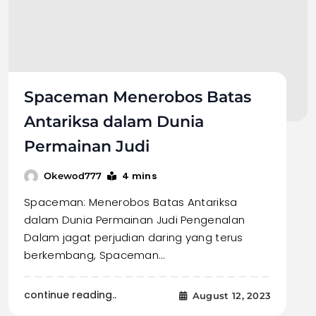
Spaceman Menerobos Batas
Antariksa dalam Dunia
Permainan Judi
4 mins
Okewod777
Spaceman: Menerobos Batas Antariksa
dalam Dunia Permainan Judi Pengenalan
Dalam jagat perjudian daring yang terus
berkembang, Spaceman…
continue reading..
August 12, 2023