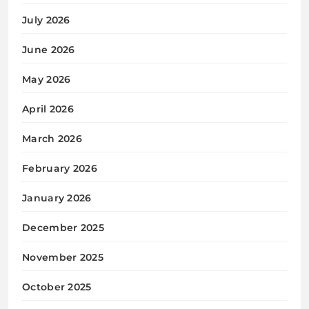
July 2026
June 2026
May 2026
April 2026
March 2026
February 2026
January 2026
December 2025
November 2025
October 2025