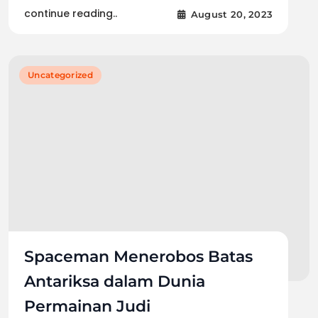
continue reading..
August 20, 2023
Uncategorized
Spaceman Menerobos Batas
Antariksa dalam Dunia
Permainan Judi