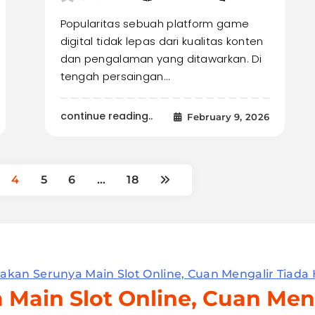
Popularitas sebuah platform game
digital tidak lepas dari kualitas konten
dan pengalaman yang ditawarkan. Di
tengah persaingan…
continue reading..
February 9, 2026
4
5
6
…
18
Main Slot Online, Cuan Meng