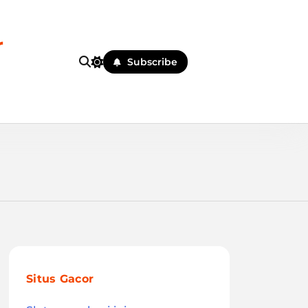
r
Subscribe
Situs Gacor