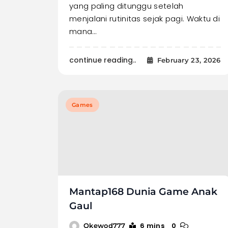
yang paling ditunggu setelah
menjalani rutinitas sejak pagi. Waktu di
mana…
continue reading..
February 23, 2026
Games
Mantap168 Dunia Game Anak
Gaul
6 mins
0
Okewod777