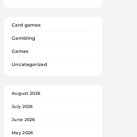
Card games
Gambling
Games
Uncategorized
August 2026
July 2026
June 2026
May 2026