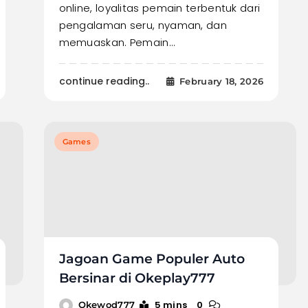
online, loyalitas pemain terbentuk dari
pengalaman seru, nyaman, dan
memuaskan. Pemain…
continue reading..
February 18, 2026
Games
Jagoan Game Populer Auto
Bersinar di Okeplay777
5 mins
0
Okewod777