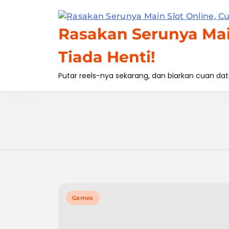
Skip
to
Rasakan Serunya Mai
content
Tiada Henti!
Putar reels-nya sekarang, dan biarkan cuan da
Games