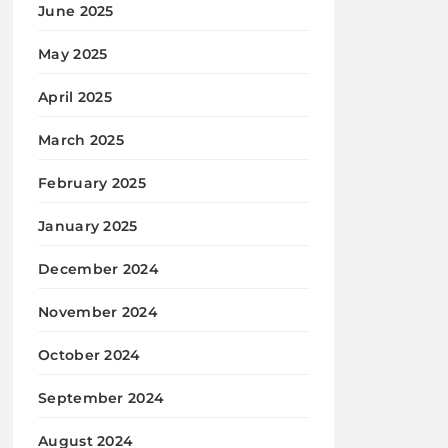
June 2025
May 2025
April 2025
March 2025
February 2025
January 2025
December 2024
November 2024
October 2024
September 2024
August 2024