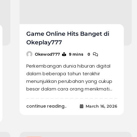
Game Online Hits Banget di
Okeplay777
9 mins
0
Okewod777
Perkembangan dunia hiburan digital
dalam beberapa tahun terakhir
menunjukkan perubahan yang cukup
besar dalam cara orang menikmati…
continue reading..
March 16, 2026