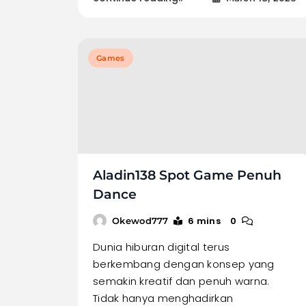
Games
Aladin138 Spot Game Penuh
Dance
6 mins
0
Okewod777
Dunia hiburan digital terus
berkembang dengan konsep yang
semakin kreatif dan penuh warna.
Tidak hanya menghadirkan