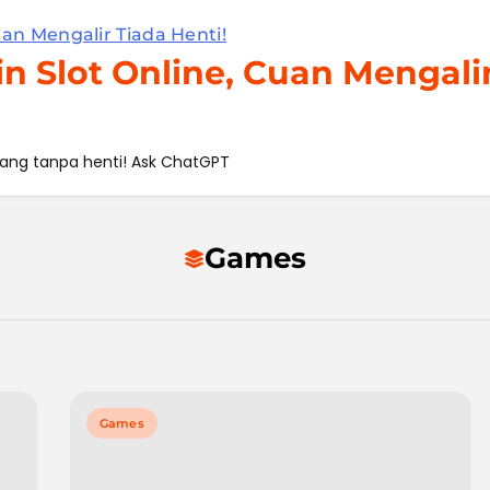
n Slot Online, Cuan Mengali
tang tanpa henti! Ask ChatGPT
Games
Games