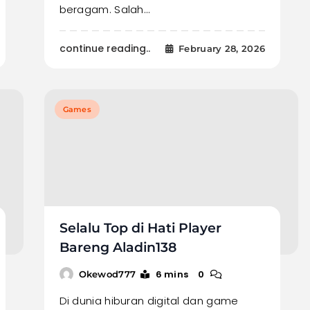
beragam. Salah…
continue reading..
February 28, 2026
Games
Selalu Top di Hati Player
Bareng Aladin138
6 mins
0
Okewod777
Di dunia hiburan digital dan game